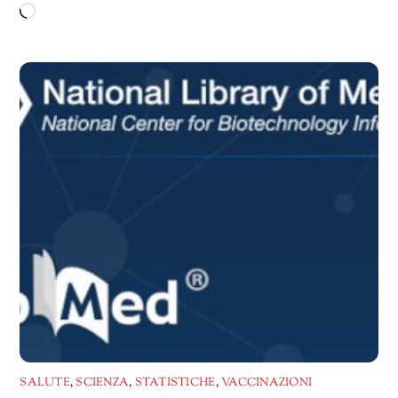
Caricamento
in
corso…
SALUTE
,
SCIENZA
,
STATISTICHE
,
VACCINAZIONI