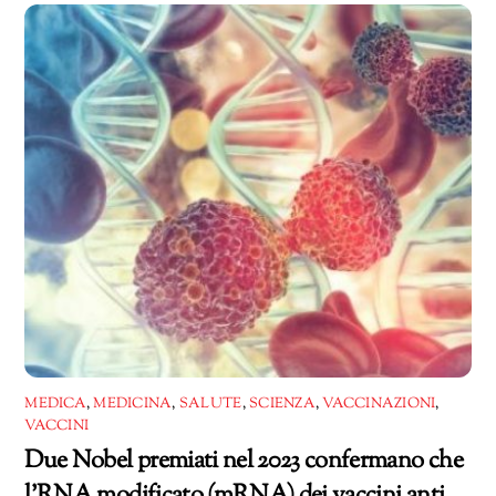
corso…
MEDICA
,
MEDICINA
,
SALUTE
,
SCIENZA
,
VACCINAZIONI
,
VACCINI
Due Nobel premiati nel 2023 confermano che
l’RNA modificato (mRNA) dei vaccini anti