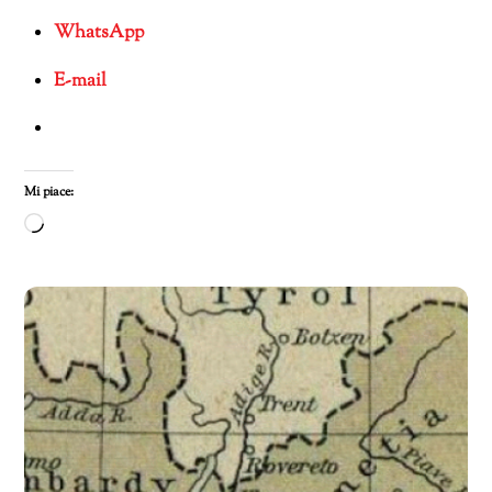
WhatsApp
E-mail
Mi piace:
Caricamento
in
corso…