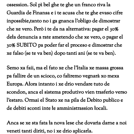
ossession. Sol pì bel ghe te ghe un franco riva la
Guardia de Finansa e i te acusa che te ghe evaso cifre
inpossibie,tanto no i ga gnanca l’obligo de dimostrar
che xe vero. Però i te da na alternativa: pagar el 30%
deła denuncia a rate ametendo che xe vero, o pagar el
30% SUBITO pa poder far el proceso e dimostrar che
xe falso (se te va ben) dopo tanti ani (se te va ben).
Semo xa faii, ma el fato xe che l’Italia xe massa grossa
pa fallire de un scioco, co fałiremo vegnarà xo mexa
Europa. Ałora intanto i xe drio vendare tuto de
scondon, anca el sistema produtivo vien trasferìo verso
l’estaro. Ormai el Stato xe na pila de Debito publico e
de debiti sconti inte łe amministrassion łocali.
Anca se xe sta fata ła nova lese che dovarìa darne a noi
veneti tanti diriti, no i xe drio aplicarla.