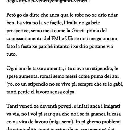
degli-urp-del-veneto/emigranti-veneti .
Però go da dirte che anca qua le robe no xe drio ndar
ben. Ła vita no la xe façile, l’Italia no ga bełe
prospetive, semo mesi come la Grecia prima del
comissariamento del FMI e UE: se no i me ga oncora
fato la festa xe parché intanto i xe drio portane via
tuto,
Ogni ano le tasse aumenta, i te ciava un stipendio, łe
spese aumenta, romai semo messi come prima dei ani
’70, co un stipendio no se vive pì, sempre che te lo gabi,
tanti perde el lavoro sensa colpa.
Tanti veneti xe deventà poveri, e infati anca i imigrati
va via, no i vol pì star qua che no i se fa gnanca la casa
co na vita de łavoro (miga semi). In pì ghemo problemi
de criminalità, immigrassion de massa organixà dai