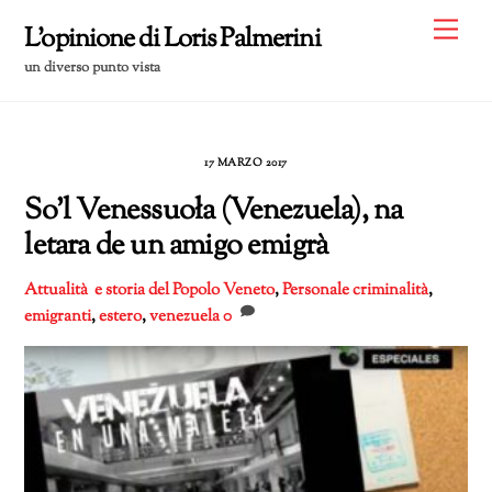
Skip
Me
L'opinione di Loris Palmerini
to
un diverso punto vista
content
17 MARZO 2017
So’l Venessuoła (Venezuela), na
letara de un amigo emigrà
Attualità e storia del Popolo Veneto
,
Personale
criminalità
,
emigranti
,
estero
,
venezuela
0