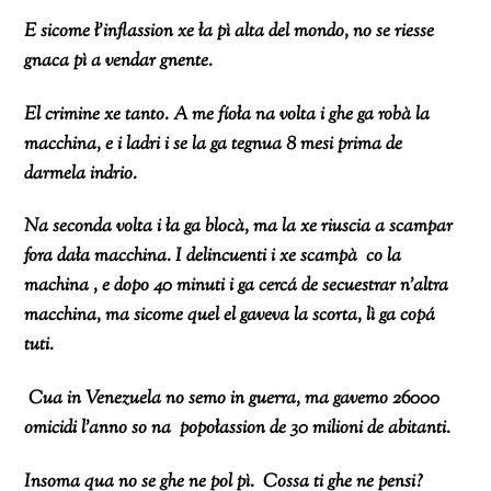
E sicome ł’inflassion xe ła pì alta del mondo, no se riesse
gnaca pì a vendar gnente.
El crimine xe tanto. A me fíoła na volta i ghe ga robà la
macchina, e i ladri i se la ga tegnua 8 mesi prima de
darmela indrio.
Na seconda volta i ła ga blocà, ma la xe riuscia a scampar
fora dała macchina. I delincuenti i xe scampà co la
machina , e dopo 40 minuti i ga cercá de secuestrar n’altra
macchina, ma sicome quel el gaveva la scorta, lì ga copá
tuti.
Cua in Venezuela no semo in guerra, ma gavemo 26000
omicidi l’anno so na popołassion de 30 milioni de abitanti.
Insoma qua no se ghe ne pol pì. Cossa ti ghe ne pensi?