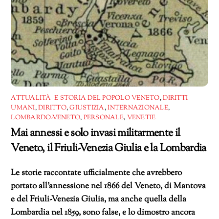
ATTUALITÀ E STORIA DEL POPOLO VENETO
,
DIRITTI
UMANI
,
DIRITTO
,
GIUSTIZIA
,
INTERNAZIONALE
,
LOMBARDO-VENETO
,
PERSONALE
,
VENETIE
Mai annessi e solo invasi militarmente il
Veneto, il Friuli-Venezia Giulia e la Lombardia
Le storie raccontate ufficialmente che avrebbero
portato all’annessione nel 1866 del Veneto, di Mantova
e del Friuli-Venezia Giulia, ma anche quella della
Lombardia nel 1859, sono false, e lo dimostro ancora