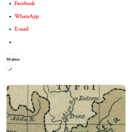
Facebook
WhatsApp
E-mail
Mi piace:
Caricamento
in
corso…