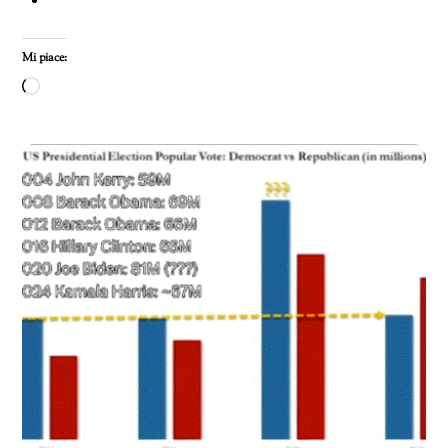
Mi piace:
Caricamento
in
corso…