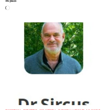
Mi piace:
Caricamento
in
corso…