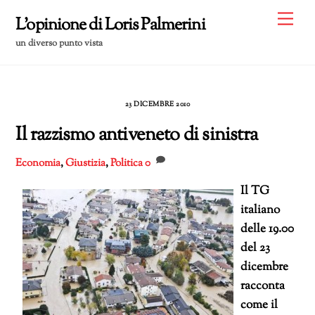
Skip
Me
L'opinione di Loris Palmerini
to
un diverso punto vista
content
23 DICEMBRE 2010
Il razzismo antiveneto di sinistra
Economia
,
Giustizia
,
Politica
0
Il TG
italiano
delle 19.00
del 23
dicembre
racconta
come il