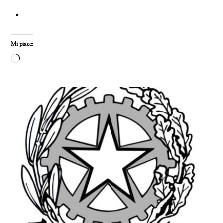
Mi piace:
Caricamento
in
corso…