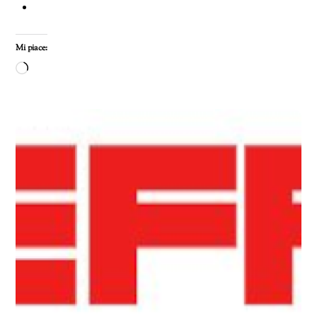
Mi piace:
Caricamento
in
corso…