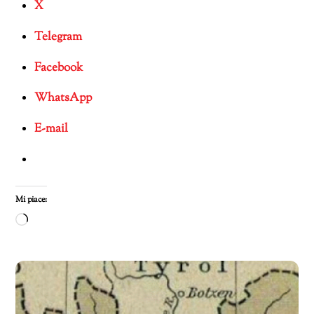
X
Telegram
Facebook
WhatsApp
E-mail
Mi piace:
Caricamento
in
corso…