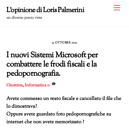
Skip
Me
L'opinione di Loris Palmerini
to
un diverso punto vista
content
13 OTTOBRE 2010
I nuovi Sistemi Microsoft per
combattere le frodi fiscali e la
pedopornografia.
Giustizia
,
Informatica
0
Avete commesso un reato fiscale e cancellato il file che
lo dimostrava?
Oppure avete guardato foto pedopornografiche su
internet che non avete memorizzato ?