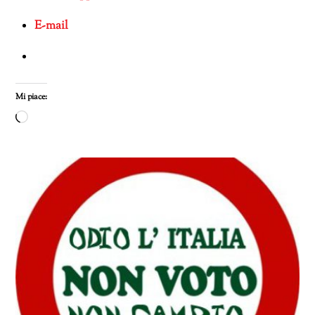
E-mail
Mi piace:
Caricamento
in
corso…