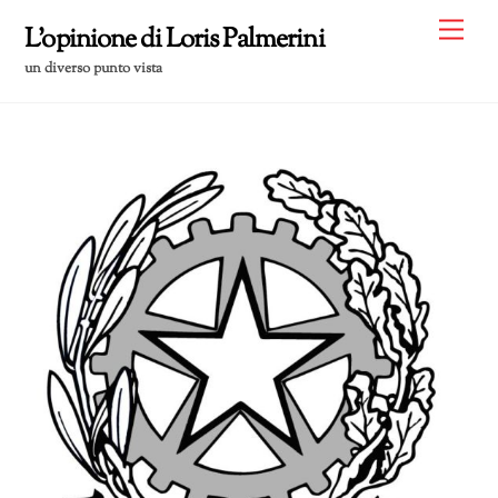
Skip
Me
L'opinione di Loris Palmerini
to
un diverso punto vista
content