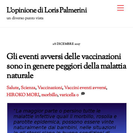
Skip
Me
L'opinione di Loris Palmerini
to
un diverso punto vista
content
28 DICEMBRE 2017
Gli eventi avversi delle vaccinazioni
sono in genere peggiori della malattia
naturale
Salute
,
Scienza
,
Vaccinazioni
,
Vaccini
eventi avversi
,
HIROKO MORI
,
morbillo
,
varicella
0