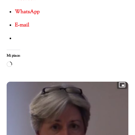
WhatsApp
E-mail
Mi piace:
Caricamento
in
corso…