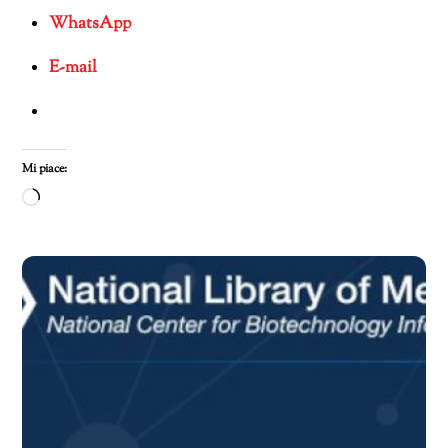
WhatsApp
E-mail
Mi piace:
Caricamento
in
corso…