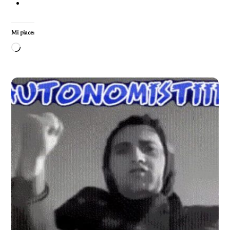
Mi piace:
Caricamento
in
corso…