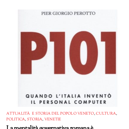
in
corso…
ATTUALITÀ E STORIA DEL POPOLO VENETO
,
CULTURA
,
POLITICA
,
STORIA
,
VENETIE
La mentalità governativa romana è