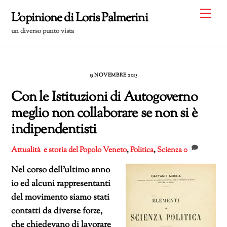
Skip
Me
L'opinione di Loris Palmerini
to
un diverso punto vista
content
15 NOVEMBRE 2013
Con le Istituzioni di Autogoverno
meglio non collaborare se non si è
indipendentisti
Attualità e storia del Popolo Veneto
,
Politica
,
Scienza
0
Nel corso dell’ultimo anno
io ed alcuni rappresentanti
del movimento siamo stati
contatti da diverse forze,
che chiedevano di lavorare