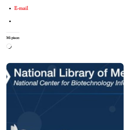
E-mail
Mi piace:
Caricamento
in
corso…