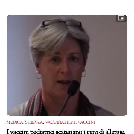
MEDICA
,
SCIENZA
,
VACCINAZIONI
,
VACCINI
I vaccini pediatrici scatenano i geni di allergie,