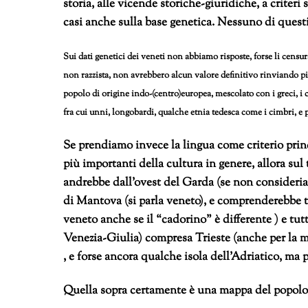
storia, alle vicende storiche-giuridiche, a criteri
casi anche sulla base genetica. Nessuno di questi 
Sui dati genetici dei veneti non abbiamo risposte, forse li censu
non razzista, non avrebbero alcun valore definitivo rinviando piu
popolo di origine indo-(centro)europea, mescolato con i greci, i c
fra cui unni, longobardi, qualche etnia tedesca come i cimbri, e poi
Se prendiamo invece la lingua come criterio princ
più importanti della cultura in genere, allora su
andrebbe dall’ovest del Garda (se non consideria
di Mantova (si parla veneto), e comprenderebbe tut
veneto anche se il “cadorino” è differente ) e tutt
Venezia-Giulia) compresa Trieste (anche per la ma
, e forse ancora qualche isola dell’Adriatico, ma p
Quella sopra certamente è una mappa del popolo 