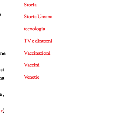
Storia
o
Storia Umana
tecnologia
TV e dintorni
Vaccinazioni
one
Vaccini
si
Venetie
ma
 ,
lo
)