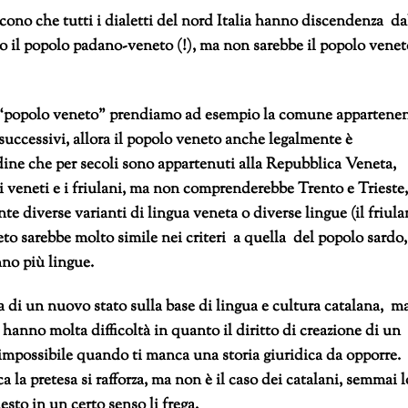
icono che tutti i dialetti del nord Italia hanno discendenza da
ino il popolo padano-veneto (!), ma non sarebbe il popolo venet
 il “popolo veneto” prendiamo ad esempio la comune appartene
successivi, allora il popolo veneto anche legalmente è
Udine che per secoli sono appartenuti alla Repubblica Veneta,
i veneti e i friulani, ma non comprenderebbe Trento e Trieste,
te diverse varianti di lingua veneta o diverse lingue (il friul
to sarebbe molto simile nei criteri a quella del popolo sardo,
nno più lingue.
a di un nuovo stato sulla base di lingua e cultura catalana, m
hanno molta difficoltà in quanto il diritto di creazione di un
impossibile quando ti manca una storia giuridica da opporre.
 la pretesa si rafforza, ma non è il caso dei catalani, semmai l
sto in un certo senso li frega.