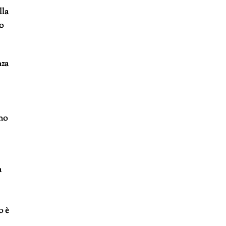
lla
o
nza
ano
a
o è