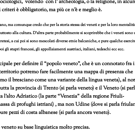
 sociologici, volendo con l’ archeologia, o la religione, in alcun
criteri è obbligatorio, ma più ce n’è e meglio è.
rano, ma comunque credo che per la storia stessa dei veneti e per la loro mentalità
ttosto alla cultura. D’altra parte probabilmente si scoprirebbe che i veneti sono
retesi, a cui poi si sono mescolati diverse etnie balcaniche, e pure qualche esercit
 gli stupri francesi, gli appollaiamenti austriaci, italiani, tedeschi ecc ecc.
ipale per definire il “popolo veneto”, che è un connotato fra i
l territorio potremo fare facilmente una mappa di presenza che
mo il bresciano come una variante della lingua veneta), al no
ta la provincia di Trento (si parla veneto) e il Veneto (si par
a l’alto Adriatico (la parte “Venezia” della regione Friuli-
ssa di profughi istriani) , ma non Udine (dove si parla friula
ure pezzi di costa albanese (si parla ancora veneto).
veneto su base linguistica molto precisa.