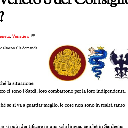
eneto o del Consigli
?
eneta
,
Venetie
0
re almeno alla domanda
hé la situazione
tro ci sono i Sardi, loro combattono per la loro indipendenza.
é se si va a guardar meglio, le cose non sono in realtà tanto
on si può identificare in una sola lingua, perché in Sardegna