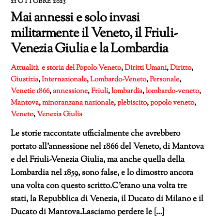
21 OTTOBRE 2023
Mai annessi e solo invasi
militarmente il Veneto, il Friuli-
Venezia Giulia e la Lombardia
Attualità e storia del Popolo Veneto
,
Diritti Umani
,
Diritto
,
Giustizia
,
Internazionale
,
Lombardo-Veneto
,
Personale
,
Venetie
1866
,
annessione
,
Friuli
,
lombardia
,
lombardo-veneto
,
Mantova
,
minoranzana nazionale
,
plebiscito
,
popolo veneto
,
Veneto
,
Venezia Giulia
Le storie raccontate ufficialmente che avrebbero
portato all’annessione nel 1866 del Veneto, di Mantova
e del Friuli-Venezia Giulia, ma anche quella della
Lombardia nel 1859, sono false, e lo dimostro ancora
una volta con questo scritto.C’erano una volta tre
stati, la Repubblica di Venezia, il Ducato di Milano e il
Ducato di Mantova.Lasciamo perdere le […]