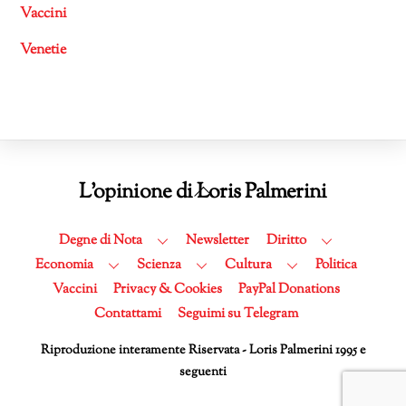
Vaccini
Venetie
Back
L'opinione di Loris Palmerini
To
Top
Degne di Nota
Newsletter
Diritto
Economia
Scienza
Cultura
Politica
Vaccini
Privacy & Cookies
PayPal Donations
Contattami
Seguimi su Telegram
Riproduzione interamente Riservata - Loris Palmerini 1995 e
seguenti