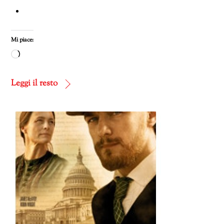
Mi piace:
Caricamento
in
corso…
Leggi il resto