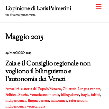
Skip
Me
L'opinione di Loris Palmerini
to
un diverso punto vista
content
Maggio 2015
29 MAGGIO 2015
Zaia e il Consiglio regionale non
vogliono il bilinguismo e
l’autonomia dei Veneti
Attualità e storia del Popolo Veneto
,
Giustizia
,
Lingua veneta
,
Politica
,
Storia
,
Venetie
autonomia
,
bilinguismo
,
bugie
,
falsità
,
indipendenza
,
lingua veneta
,
minoranze
,
referendum
indipendenza veneta
,
zaia