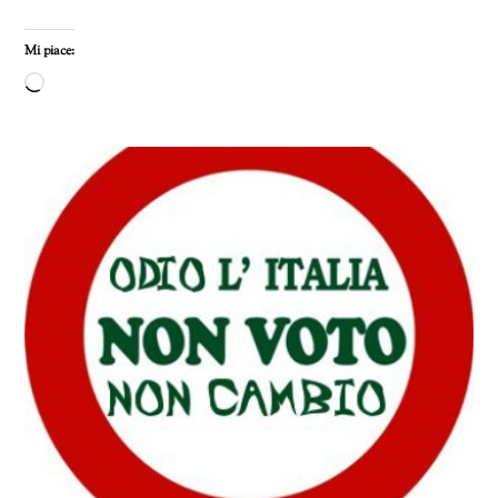
Mi piace:
Caricamento
in
corso…