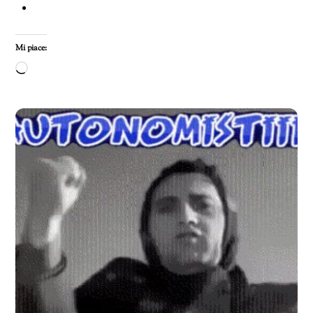
Mi piace:
Caricamento
in
corso…