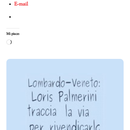
E-mail
Mi piace:
Caricamento
in
corso…