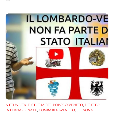
in
corso…
ATTUALITÀ E STORIA DEL POPOLO VENETO
,
DIRITTO
,
INTERNAZIONALE
,
LOMBARDO-VENETO
,
PERSONALE
,