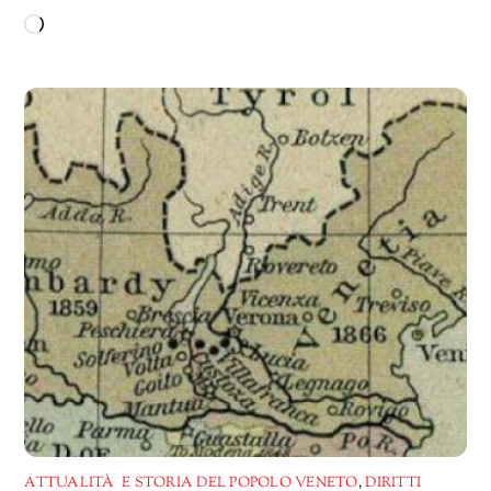
Caricamento
in
corso…
ATTUALITÀ E STORIA DEL POPOLO VENETO
,
DIRITTI