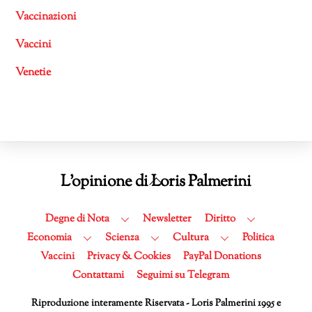
Vaccinazioni
Vaccini
Venetie
Back
L'opinione di Loris Palmerini
To
Top
Degne di Nota
Newsletter
Diritto
Economia
Scienza
Cultura
Politica
Vaccini
Privacy & Cookies
PayPal Donations
Contattami
Seguimi su Telegram
Riproduzione interamente Riservata - Loris Palmerini 1995 e