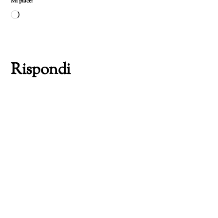
Mi piace:
Caricamento
in
corso…
Rispondi