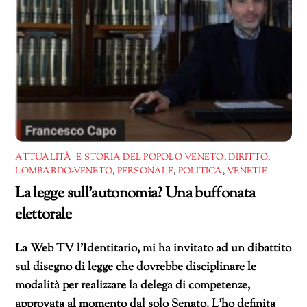
ATTUALITÀ E STORIA DEL POPOLO VENETO
,
DIRITTO
,
LOMBARDO-VENETO
,
PERSONALE
,
POLITICA
,
VENETIE
La legge sull’autonomia? Una buffonata
elettorale
La Web TV l’Identitario, mi ha invitato ad un dibattito
sul disegno di legge che dovrebbe disciplinare le
modalità per realizzare la delega di competenze,
approvata al momento dal solo Senato. L’ho definita