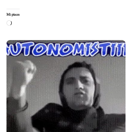
Mi piace:
Caricamento
in
corso…