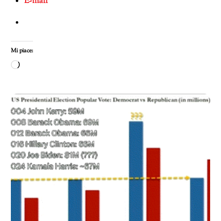
E-mail
Mi piace:
Caricamento
in
corso…