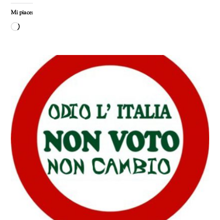
Mi piace:
Caricamento
in
corso…