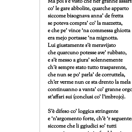
Ma poi s’è visto che ner granne assar
co’ le gare abbolite, quarche apparto
siccome bisognava anna’ de fretta
se poteva compra’ co’ la mazzetta,
e che pe’ vince ‘na commessa ghiotta
era mejo portasse ‘na mignotta.
Lui giustamente s’è meravijato
che quarcuno potesse ave’ rubbato,
e s’è messo a giura’ solennemente
ch’è sempre stato tutto trasparente,
che nun se po’ parla’ de corruttela,
ch’er verme nun ce sta drento la mela
continuanno a vanta’ co’ granne org
st’affari sui (conclusi co’ l’imbrojo).
S’è difeso co’ loggica stringente
e ‘n’argomento forte, ch’è ‘r seguente
siccome che li ggiudici so’ tutti