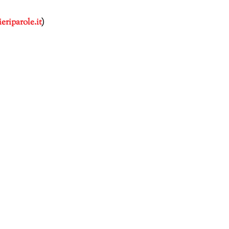
riparole.it
)