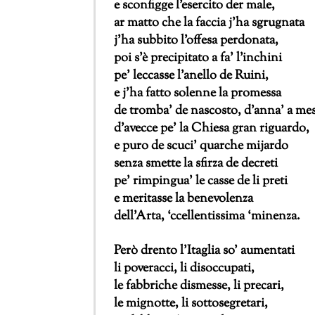
e sconfigge l’esercito der male,
ar matto che la faccia j’ha sgrugnata
j’ha subbito l’offesa perdonata,
poi s’è precipitato a fa’ l’inchini
pe’ leccasse l’anello de Ruini,
e j’ha fatto solenne la promessa
de tromba’ de nascosto, d’anna’ a mes
d’avecce pe’ la Chiesa gran riguardo,
e puro de scuci’ quarche mijardo
senza smette la sfirza de decreti
pe’ rimpingua’ le casse de li preti
e meritasse la benevolenza
dell’Arta, ‘ccellentissima ‘minenza.
Però drento l’Itaglia so’ aumentati
li poveracci, li disoccupati,
le fabbriche dismesse, li precari,
le mignotte, li sottosegretari,