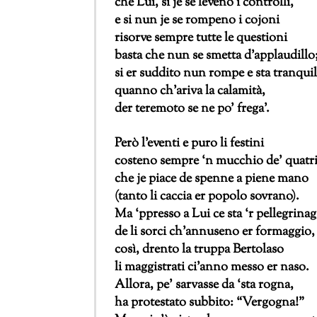
che Lui, si je se leveno i controlli,
e si nun je se rompeno i cojoni
risorve sempre tutte le questioni
basta che nun se smetta d’applaudillo
si er suddito nun rompe e sta tranquil
quanno ch’ariva la calamità,
der teremoto se ne po’ frega’.
Però l’eventi e puro li festini
costeno sempre ‘n mucchio de’ quatri
che je piace de spenne a piene mano
(tanto li caccia er popolo sovrano).
Ma ‘ppresso a Lui ce sta ‘r pellegrina
de li sorci ch’annuseno er formaggio,
così, drento la truppa Bertolaso
li maggistrati ci’anno messo er naso.
Allora, pe’ sarvasse da ‘sta rogna,
ha protestato subbito: “Vergogna!”