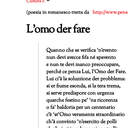
Cultura
0
(poesia in romanesco tratta da
http://www.pensie
L’omo der fare
Quanno che se verifica ‘n’evento
nun devi avecce fifa né spavento
e nun te devi manco preoccupare,
perché ce penza Lui, l’Omo der Fare.
Lui ci’à la soluzzione der probblema:
si er fiume esonda, si la tera trema,
si serve predispore con urgenza
quarche festino pe’ ‘na ricorenza
o fa’ baldoria per un centenario
c’è ‘st’Omo veramente straordinario
ch’à convinto ‘n’esercito de polli