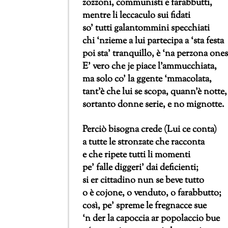
zozzoni, communisti e farabbutti,
mentre li leccaculo sui fidati
so’ tutti galantommini specchiati
chi ‘nzieme a lui partecipa a ‘sta festa
poi sta’ tranquillo, è ‘na perzona ones
E’ vero che je piace l’ammucchiata,
ma solo co’ la ggente ‘mmacolata,
tant’è che lui se scopa, quann’è notte,
sortanto donne serie, e no mignotte.
Perciò bisogna crede (Lui ce conta)
a tutte le stronzate che racconta
e che ripete tutti li momenti
pe’ falle diggeri’ dai deficienti;
si er cittadino nun se beve tutto
o è cojone, o venduto, o farabbutto;
così, pe’ spreme le fregnacce sue
‘n der la capoccia ar popolaccio bue