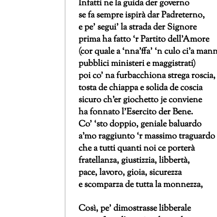
Infatti ne la guida der governo
se fa sempre ispirà dar Padreterno,
e pe’ segui’ la strada der Signore
prima ha fatto ‘r Partito dell’Amore
(cor quale a ‘nna’ffa’ ‘n culo ci’a mann
pubblici ministeri e maggistrati)
poi co’ na furbacchiona strega roscia,
tosta de chiappa e solida de coscia
sicuro ch’er giochetto je conviene
ha fonnato l’Esercito der Bene.
Co’ ‘sto doppio, geniale baluardo
a’mo raggiunto ‘r massimo traguardo
che a tutti quanti noi ce porterà
fratellanza, giustizzia, libbertà,
pace, lavoro, gioia, sicurezza
e scomparza de tutta la monnezza,
Così, pe’ dimostrasse libberale