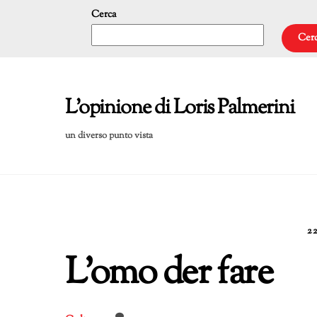
Skip
Cerca
to
Cer
content
L'opinione di Loris Palmerini
un diverso punto vista
2
L’omo der fare