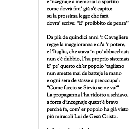
e ‘nzegnaje a memoria lo spartito
come dovrà fini’ già s’è capito:
su la prossima legge che farà
dovra’ scrive: “E’ proibbito de penza’”
Da più de quindici anni ‘r Cavagliere
regge la maggioranza e ci’a ‘r potere,
e l’Itaglia, che stava ‘n po’ abbacchiat
nun c’è dubbio, l’ha proprio sistemat
E’ pe’ questo ch’er popolo ‘tagliano
nun smette mai de batteje le mano
e ogni sera de stasse a preoccupa’:
“Come faccio se Sirvio se ne va?”
La propaganna l’ha ridotto a schiavo,
a forza d’inzegnaje quant’è bravo
perché fa, com’ er popolo ha già visto
più miracoli Lui de Gesù Cristo.