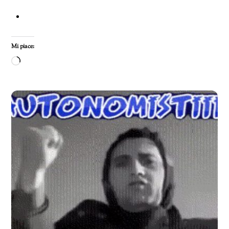
Mi piace:
Caricamento
in
corso…