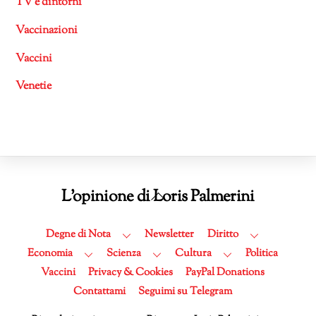
TV e dintorni
Vaccinazioni
Vaccini
Venetie
Back
L'opinione di Loris Palmerini
To
Top
Degne di Nota
Newsletter
Diritto
Economia
Scienza
Cultura
Politica
Vaccini
Privacy & Cookies
PayPal Donations
Contattami
Seguimi su Telegram