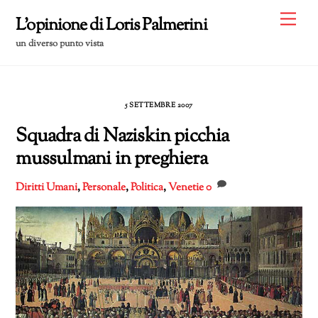
Skip
Me
L'opinione di Loris Palmerini
to
un diverso punto vista
content
5 SETTEMBRE 2007
Squadra di Naziskin picchia
mussulmani in preghiera
Diritti Umani
,
Personale
,
Politica
,
Venetie
0