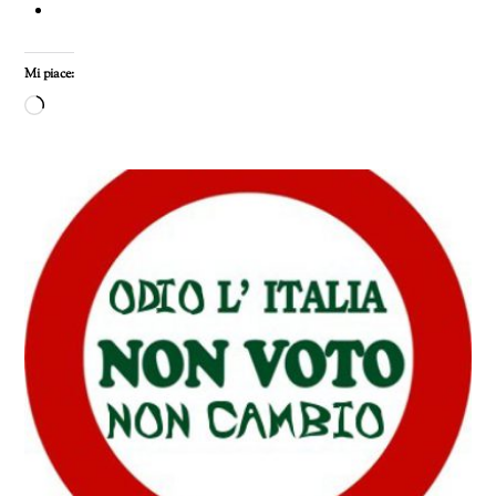
Mi piace:
Caricamento
in
corso…