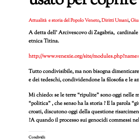
usato per coprire 
Attualità e storia del Popolo Veneto
,
Diritti Umani
,
Gius
A detta del
l’ Arcivescovo di Zagabria,
cardinale 
etnica Titina.
http://www.venexie.org/site/modules.php?nam
Tutto condivisibile, ma non bisogna dimenticare c
e dei tedeschi, condividendone la filosofia e le az
Mi chiedo: se le terre “ripulite” sono oggi nelle 
“politica” , che senso ha la storia ? E la parola “gi
croati, discutono oggi della questione risarcimen
?A quando il processo sui genocidi commessi nel
Condividi: