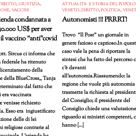
DIRITTO
,
GIUSTIZIA
,
ATTUALITÀ E STORIA DEL POPOLO
IONE
,
VACCINI
VENETO
,
DIRITTO
,
POLITICA
,
VENET
ienda condannata a
Autonomisti !!! PRRRT!
50.000 US$ per aver
Trovo “Il Post” un giornale in
il vaccino “anti”covid
genere fazioso e capzioso.In ques
caso vale la pena di riportare la
tt. Sircus ci informa che
sintesi che ha fatto del percorso 
 federale ha ritenuto
c’è davanti
l licenziamento della
all’autonomia.Riassumendo: la
e della BlueCross,, Tanja
regione che vuole più autonomia
terminato dal fatto che
trasmette la richiesta al presiden
i era vaccinata
del Consiglio; il presidente del
 venisse richiesto
Consiglio chiede una valutazione
da. Esso era ingiustificato
riguardo ai ministri competenti, 
zione delle di lei
hanno […]
i religiose contrarie al