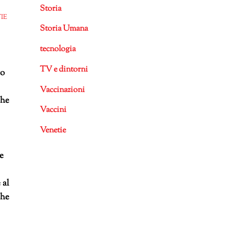
Storia
IE
Storia Umana
tecnologia
TV e dintorni
to
Vaccinazioni
che
Vaccini
Venetie
te
 al
che