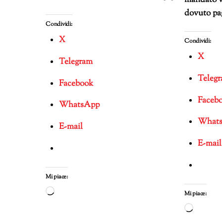
mandato v
dovuto pa
Condividi:
X
Condividi:
X
Telegram
Teleg
Facebook
Faceb
WhatsApp
What
E-mail
E-mail
Mi piace:
Caricamento
Mi piace:
in
Carica
corso…