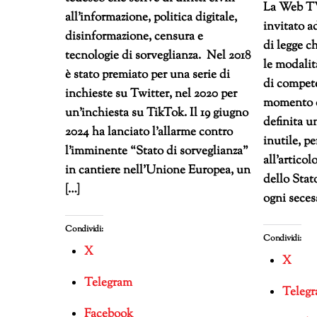
La Web TV 
all’informazione, politica digitale,
invitato a
disinformazione, censura e
di legge c
tecnologie di sorveglianza. Nel 2018
le modalità
è stato premiato per una serie di
di compete
inchieste su Twitter, nel 2020 per
momento d
un’inchiesta su TikTok. Il 19 giugno
definita u
2024 ha lanciato l’allarme contro
inutile, p
l’imminente “Stato di sorveglianza”
all’articol
in cantiere nell’Unione Europea, un
dello Stat
[…]
ogni seces
Condividi:
Condividi:
X
X
Telegram
Teleg
Facebook