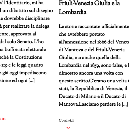
Friuli-Venezia Giulia e la
l’Identitario, mi ha
d un dibattito sul disegno
Lombardia
he dovrebbe disciplinare
 per realizzare la delega
Le storie raccontate ufficialment
nze, approvata al
che avrebbero portato
al solo Senato. L’ho
all’annessione nel 1866 del Venet
na buffonata elettorale
di Mantova e del Friuli-Venezia
erché la Costituzione
Giulia, ma anche quella della
o 119 e le leggi quadro
Lombardia nel 1859, sono false, e 
o già oggi impediscono
dimostro ancora una volta con
sione ed ogni […]
questo scritto.C’erano una volta 
stati, la Repubblica di Venezia, il
Ducato di Milano e il Ducato di
Mantova.Lasciamo perdere le […]
ram
Condividi: