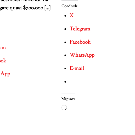
accinale. L’azienda ha
Condividi:
gare quasi $700.000 […]
X
Telegram
Facebook
ram
WhatsApp
ook
E-mail
sApp
Mi piace:
Caricamento
in
corso…
mento