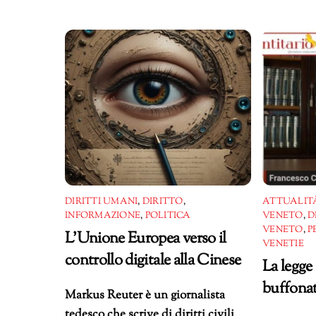
in
corso…
DIRITTI UMANI
,
DIRITTO
,
ATTUALITÀ
INFORMAZIONE
,
POLITICA
VENETO
,
D
VENETO
,
P
L’Unione Europea verso il
VENETIE
controllo digitale alla Cinese
La legge
buffonat
Markus Reuter è un giornalista
tedesco che scrive di diritti civili