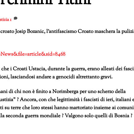
i crimini Titini
tizia
1
croato Josip Bozanic,
l’antifascismo Croato maschera la pulizi
e=News&file=article&sid=8468
he i Croati Ustacia, durante la guerra, erano alleati dei fasci
ioni, lasciandosi andare a genocidi altrettanto gravi.
mani di chi non è finito a Norimberga per uno scherzo della
ustizia” ? Ancora, con che legittimità i fascisti di ieri, italiani 
ti su terre che loro stessi hanno martoriato insieme ai comuni
la seconda guerra mondiale ? Valgono solo quelli di Bosnia ?