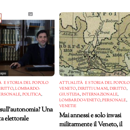
 E STORIA DEL POPOLO
ATTUALITÀ E STORIA DEL POPOLO
IRITTO
,
LOMBARDO-
VENETO
,
DIRITTI UMANI
,
DIRITTO
,
ERSONALE
,
POLITICA
,
GIUSTIZIA
,
INTERNAZIONALE
,
LOMBARDO-VENETO
,
PERSONALE
,
VENETIE
 sull’autonomia? Una
Mai annessi e solo invasi
a elettorale
militarmente il Veneto, il