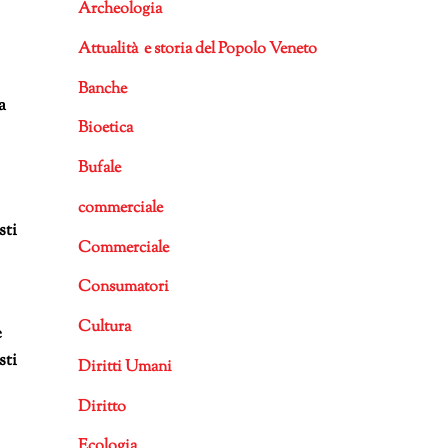
Archeologia
Attualità e storia del Popolo Veneto
Banche
a
Bioetica
Bufale
commerciale
sti
Commerciale
Consumatori
Cultura
e
sti
Diritti Umani
Diritto
Ecologia