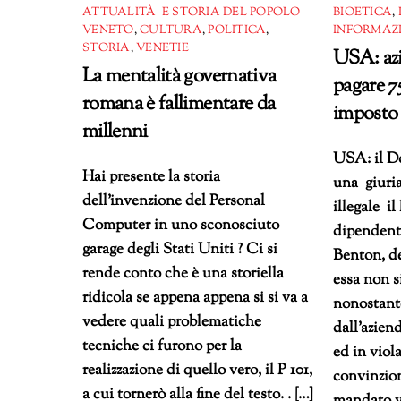
ATTUALITÀ E STORIA DEL POPOLO
BIOETICA
,
VENETO
,
CULTURA
,
POLITICA
,
INFORMAZ
STORIA
,
VENETIE
USA: az
La mentalità governativa
pagare 7
romana è fallimentare da
imposto 
millenni
USA: il Do
Hai presente la storia
una giuria
dell’invenzione del Personal
illegale i
Computer in uno sconosciuto
dipendent
garage degli Stati Uniti ? Ci si
Benton, de
rende conto che è una storiella
essa non s
ridicola se appena appena si si va a
nonostante
vedere quali problematiche
dall’azien
tecniche ci furono per la
ed in viola
realizzazione di quello vero, il P 101,
convinzion
a cui tornerò alla fine del testo. . […]