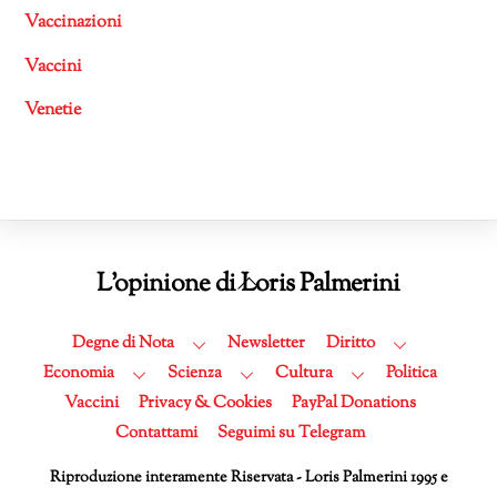
Vaccinazioni
Vaccini
Venetie
Back
L'opinione di Loris Palmerini
To
Top
Degne di Nota
Newsletter
Diritto
Economia
Scienza
Cultura
Politica
Vaccini
Privacy & Cookies
PayPal Donations
Contattami
Seguimi su Telegram
Riproduzione interamente Riservata - Loris Palmerini 1995 e