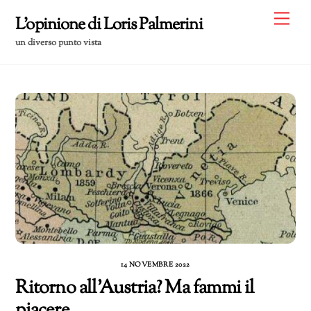
Skip
Me
L'opinione di Loris Palmerini
to
un diverso punto vista
content
14 NOVEMBRE 2022
Ritorno all’Austria? Ma fammi il
piacere