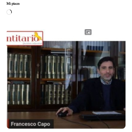
Mi piace:
Caricamento
in
corso…