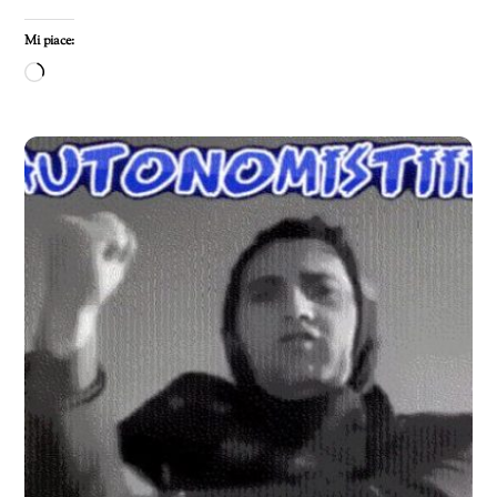
Mi piace:
Caricamento
in
corso…