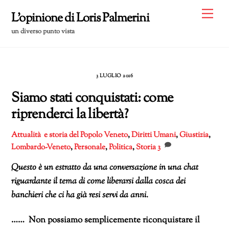
Skip
Me
L'opinione di Loris Palmerini
to
un diverso punto vista
content
3 LUGLIO 2016
Siamo stati conquistati: come
riprenderci la libertà?
Attualità e storia del Popolo Veneto
,
Diritti Umani
,
Giustizia
,
Lombardo-Veneto
,
Personale
,
Politica
,
Storia
3
Questo è un estratto da una conversazione in una chat
riguardante il tema di come liberarsi dalla cosca dei
banchieri che ci ha già resi servi da anni.
…… Non possiamo semplicemente riconquistare il