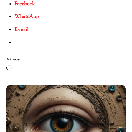
Facebook
WhatsApp
E-mail
Mi piace:
Caricamento
in
corso…