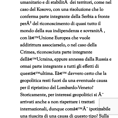
umanitario e di stabilitÃ dei territori, come nel
caso del Kosovo, con una risoluzione che lo
conferma parte integrante della Serbia a fronte
perÃ² del riconoscimento di quasi tutto il
mondo della sua indipendenza e sovranitÃ ,
con lâ€™Unione Europea che vuole
addirittura associarselo, o nel caso della
Crimea, riconosciuta parte integrante
dellâ€™Ucraina, eppure annessa dalla Russia e
ormai parte integrante a tutti gli effetti di
questâ€™ultima. Eâ€™ davvero certo che la
geopolitica resti fuori da una eventuale causa
per il ripristino del Lombardo-Veneto?
Storicamente, per interessi geopolitici si Ã¨
arrivati anche a non rispettare i trattati
internazionali, dunque comâ€™Ã¨ ipotizzabile
una riuscita di una causa di questo tipo?
Sulla