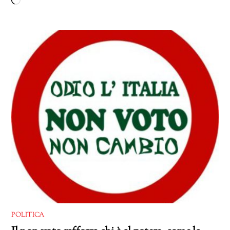
Caricamento
in
corso…
POLITICA