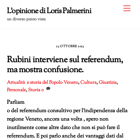
Skip
Me
L'opinione di Loris Palmerini
to
un diverso punto vista
content
23 OTTOBRE 2013
Rubini interviene sul referendum,
ma mostra confusione.
Attualità e storia del Popolo Veneto
,
Cultura
,
Giustizia
,
Personale
,
Storia
0
Parliam
o del referendum consultivo per l’indipendenza della
regione Veneto, ancora una volta , spero non
inutilmente come altre dato che non si può fare il
referendum. E poi parlo anche dei vantaggi dati dal