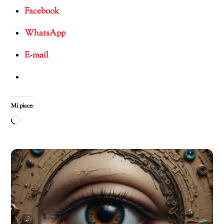
Facebook
WhatsApp
E-mail
Mi piace:
Caricamento
in
corso…