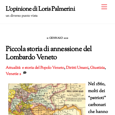
Skip
Me
L'opinione di Loris Palmerini
to
un diverso punto vista
content
11 GENNAIO 2011
Piccola storia di annessione del
Lombardo Veneto
Attualità e storia del Popolo Veneto
,
Diritti Umani
,
Giustizia
,
Venetie
2
Nel 1860,
molti dei
“patrioti”
carbonari
che hanno