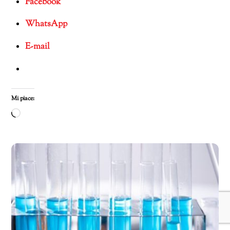
Facebook
WhatsApp
E-mail
Mi piace:
Caricamento
in
corso…