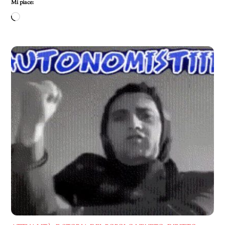
Mi piace:
Caricamento
in
corso…