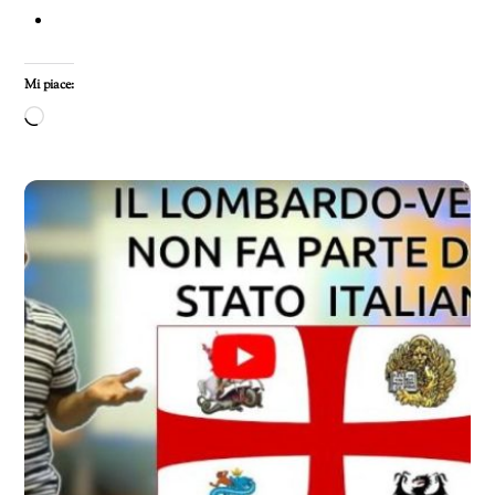
Mi piace:
Caricamento
in
corso…