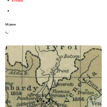
E-mail
Mi piace:
Caricamento
in
corso…