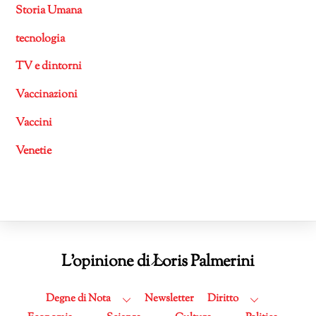
Storia Umana
tecnologia
TV e dintorni
Vaccinazioni
Vaccini
Venetie
Back
L'opinione di Loris Palmerini
To
Top
Degne di Nota
Newsletter
Diritto