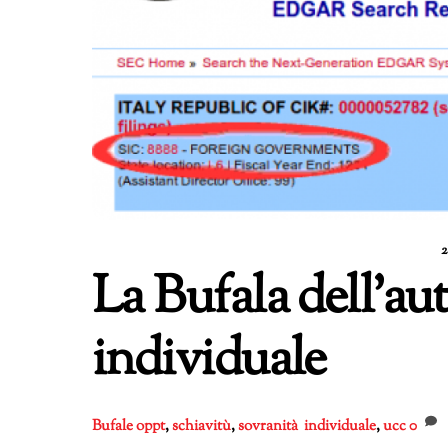
La Bufala dell’a
individuale
Bufale
oppt
,
schiavitù
,
sovranità individuale
,
ucc
0