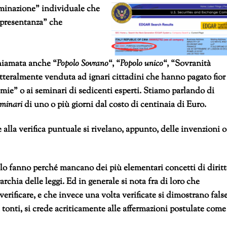
rminazione” individuale che
appresentanza” che
chiamata anche “
Popolo Sovrano
“, “
Popolo unico
“, “Sovranità
etteralmente venduta ad ignari cittadini che hanno pagato fior
mie” o ai seminari di sedicenti esperti. Stiamo parlando di
eminari
di uno o più giorni dal costo di centinaia di Euro.
e alla verifica puntuale si rivelano, appunto, delle invenzioni o
 lo fanno perché mancano dei più elementari concetti di dirit
archia delle leggi. Ed in generale si nota fra di loro che
rificare, e che invece una volta verificate si dimostrano false
 tonti, si crede acriticamente alle affermazioni postulate come