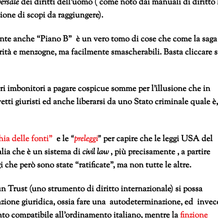
versale
dei diritti dell’uomo ( come noto dai manuali di diritto 
one di scopi da raggiungere).
nte anche “Piano B” è un vero tomo di cose che come la saga
rità e menzogne, ma facilmente smascherabili. Basta cliccare s
ari imbonitori a pagare cospicue somme per l’illusione che in
tti giuristi ed anche liberarsi da uno Stato criminale quale è,
hia delle fonti”
e le
“
preleggi
”
per capire che le leggi USA del
alia che è un sistema di
civil law
, più precisamente , a partire
 che però sono state “ratificate”, ma non tutte le altre.
un Trust (uno strumento di diritto internazionale) si possa
inzione giuridica, ossia fare una autodeterminazione, ed invec
nto compatibile all’ordinamento italiano, mentre la
finzione