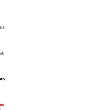
zia
ltà
ato
gge