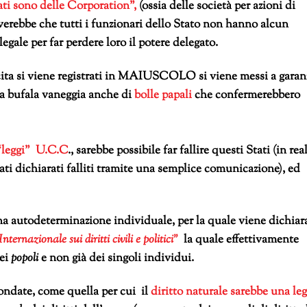
ati sono delle Corporation”,
(ossia delle società per azioni di
verebbe che tutti i funzionari dello Stato non hanno alcun
egale per far perdere loro il potere delegato.
scita si viene registrati in MAIUSCOLO si viene messi a garan
a bufala vaneggia anche di
bolle papali
che confermerebbero
 “leggi” U.C.C
., sarebbe possibile far fallire questi Stati (in rea
tati dichiarati falliti tramite una semplice comunicazione), ed
a autodeterminazione individuale, per la quale viene dichiar
nternazionale sui diritti civili e politici”
la quale effettivamente
dei
popoli
e non già dei singoli individui.
fondate, come quella per cui il
diritto naturale sarebbe una le