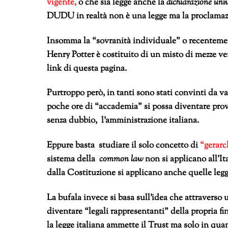
vigente,
o che sia legge anche la
dichiarazione uni
DUDU in realtà non è una legge ma la proclamazi
Insomma la “sovranità individuale” o recenteme
Henry Potter è costituito di un misto di mezze ve
link di questa pagina.
Purtroppo però, in tanti sono stati convinti da v
poche ore di “accademia” si possa diventare prove
senza dubbio, l’amministrazione italiana.
Eppure basta studiare il solo concetto di
“gerarc
sistema della
common law
non si applicano all’It
dalla Costituzione si applicano anche quelle leggi
La bufala invece si basa sull’idea che attraverso 
diventare “legali rappresentanti” della propria f
la legge italiana ammette il Trust ma solo in qua