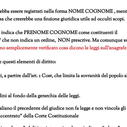
si debba essere registrati nella forma NOME COGNOME , ment
e creerebbe una finzione giuridica utile ad occulti scopi.
e che indica che PRENOME COGNOME come costituenti il
e” che non indica un ordine, NON prescrive. Ma comunque s
o semplicemente verificato cosa dicono le leggi sull’anagrafe
e questi elementi di diritto:
, a partire dall’art. 1 Cost, che limita la sovranità del popolo a
dini al fondo della gerarchia delle leggi.
taliano il precedente del giudice non fa legge e non vincola gli
o accentrato” della Corte Costituzionale