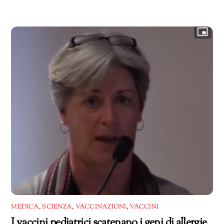
MEDICA
,
SCIENZA
,
VACCINAZIONI
,
VACCINI
I vaccini pediatrici scatenano i geni di allergie,