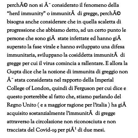
perchÃ© non si Ã¨ considerato il fenomeno della
“herd immunity” o immunitÃ di gregge, perchÃ©
bisogna anche considerare che in quella scaletta di
progressione che abbiamo detto, ad un certo punto le
persone che sono giÃ state infettate ed hanno giÃ
superato la fase virale e hanno sviluppato una difesa
immunitaria, sviluppano la cosiddetta immunitÃ di
gregge per cui il virus comincia a rallentare. E allora la
Gupta dice che la nozione di immunita di greggio non
Ã¨ stata considerata nel rapporto della Imperial
College of London, quindi di Ferguson per cui dice e
questo porterebbe al fatto che, stiamo parlando del
Regno Unito ( e a maggior ragione per l’italia ) ha giÃ
acquisito sostanzialmente l’immunitÃ di gregge
attraverso la circolazione non riconosciuta e non
tracciata del Covid-19 per piÃ¹ di due mesi.