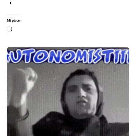
Mi piace:
Caricamento
in
corso…