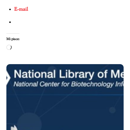
E-mail
Mi piace:
Caricamento
in
corso…