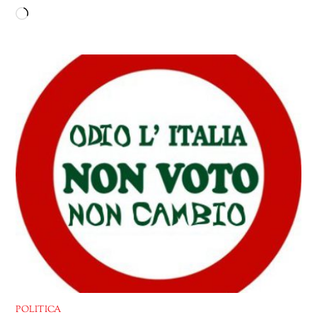
Caricamento
in
corso…
POLITICA