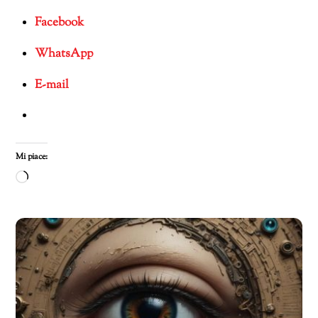
Facebook
WhatsApp
E-mail
Mi piace:
Caricamento
in
corso…