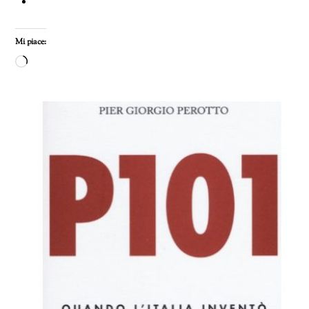
Mi piace:
Caricamento
in
corso…