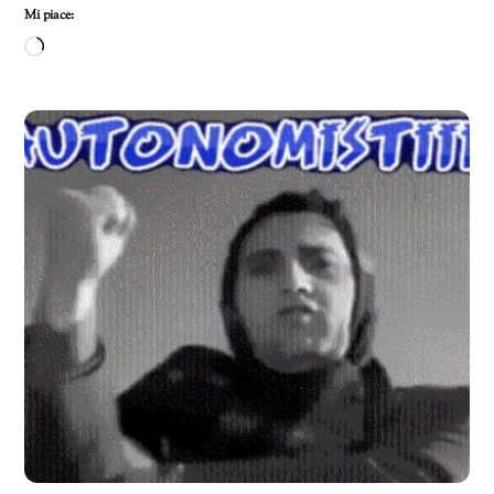
Mi piace:
Caricamento
in
corso…