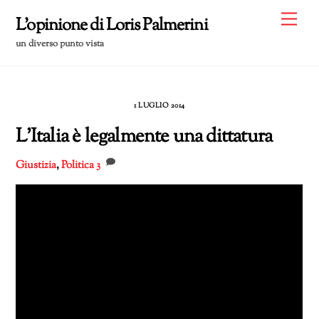
Skip
Me
L'opinione di Loris Palmerini
to
un diverso punto vista
content
1 LUGLIO 2014
L’Italia è legalmente una dittatura
Giustizia
,
Politica
3