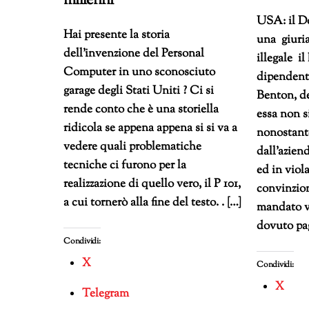
millenni
USA: il Do
Hai presente la storia
una giuria
dell’invenzione del Personal
illegale i
Computer in uno sconosciuto
dipendent
garage degli Stati Uniti ? Ci si
Benton, de
rende conto che è una storiella
essa non s
ridicola se appena appena si si va a
nonostante
vedere quali problematiche
dall’azien
tecniche ci furono per la
ed in viola
realizzazione di quello vero, il P 101,
convinzion
a cui tornerò alla fine del testo. . […]
mandato v
dovuto pa
Condividi:
X
Condividi:
X
Telegram