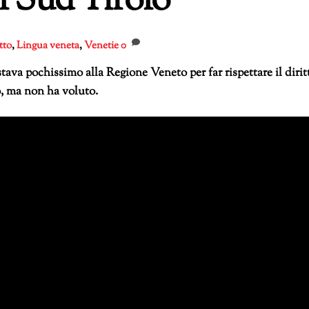
l Sud Tirolo
tto
,
Lingua veneta
,
Venetie
0
tava pochissimo alla Regione Veneto per far rispettare il dirit
, ma non ha voluto.