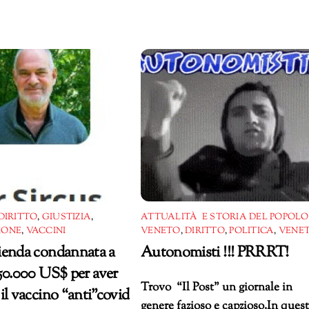
DIRITTO
,
GIUSTIZIA
,
ATTUALITÀ E STORIA DEL POPOLO
IONE
,
VACCINI
VENETO
,
DIRITTO
,
POLITICA
,
VENET
ienda condannata a
Autonomisti !!! PRRRT!
50.000 US$ per aver
Trovo “Il Post” un giornale in
il vaccino “anti”covid
genere fazioso e capzioso.In ques