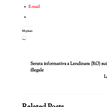
E-mail
Mi piace:
Caricamento
in
corso…
Serata informativa a Lendinara (RO) sui V
illegale
L