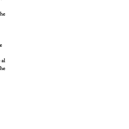
che
te
 al
che