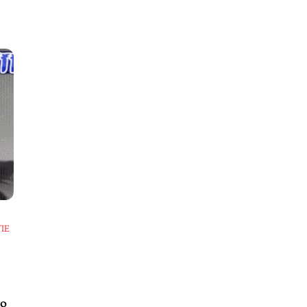
IE
to