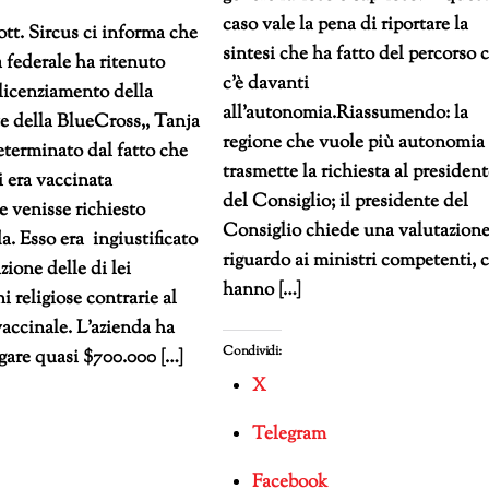
caso vale la pena di riportare la
tt. Sircus ci informa che
sintesi che ha fatto del percorso 
 federale ha ritenuto
c’è davanti
l licenziamento della
all’autonomia.Riassumendo: la
e della BlueCross,, Tanja
regione che vuole più autonomia
terminato dal fatto che
trasmette la richiesta al presiden
i era vaccinata
del Consiglio; il presidente del
 venisse richiesto
Consiglio chiede una valutazione
da. Esso era ingiustificato
riguardo ai ministri competenti, 
zione delle di lei
hanno […]
i religiose contrarie al
accinale. L’azienda ha
Condividi:
gare quasi $700.000 […]
X
Telegram
Facebook