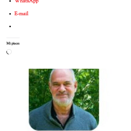
WhatsApp
E-mail
Mi piace:
Caricamento
in
corso…