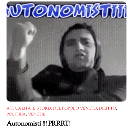
corso…
ATTUALITÀ E STORIA DEL POPOLO VENETO
,
DIRITTO
,
POLITICA
,
VENETIE
Autonomisti !!! PRRRT!