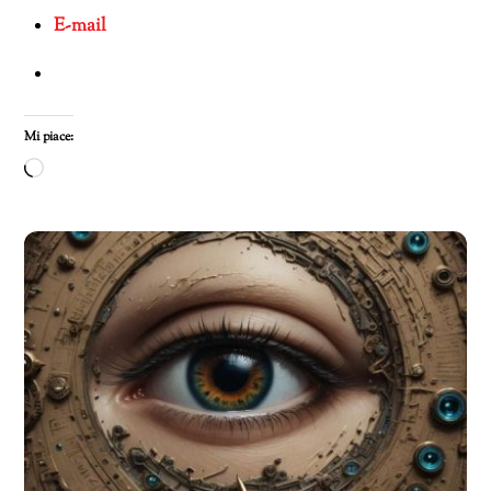
E-mail
Mi piace:
Caricamento
in
corso…