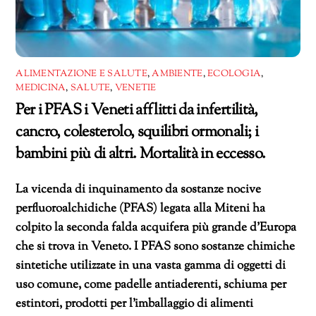
ALIMENTAZIONE E SALUTE
,
AMBIENTE
,
ECOLOGIA
,
MEDICINA
,
SALUTE
,
VENETIE
Per i PFAS i Veneti afflitti da infertilità,
cancro, colesterolo, squilibri ormonali; i
bambini più di altri. Mortalità in eccesso.
La vicenda di inquinamento da sostanze nocive
perfluoroalchidiche (PFAS) legata alla Miteni ha
colpito la seconda falda acquifera più grande d’Europa
che si trova in Veneto. I PFAS sono sostanze chimiche
sintetiche utilizzate in una vasta gamma di oggetti di
uso comune, come padelle antiaderenti, schiuma per
estintori, prodotti per l’imballaggio di alimenti