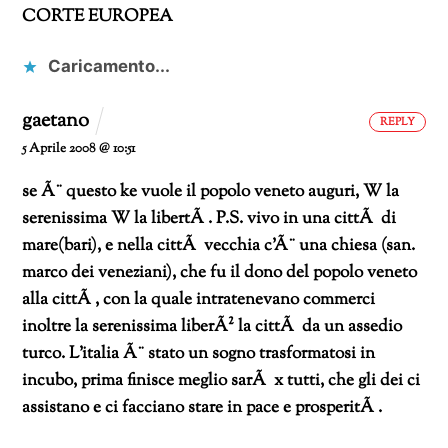
CORTE EUROPEA
Caricamento...
gaetano
REPLY
5 Aprile 2008 @ 10:51
se Ã¨ questo ke vuole il popolo veneto auguri, W la
serenissima W la libertÃ .
P.S. vivo in una cittÃ di
mare(bari), e nella cittÃ vecchia c’Ã¨ una chiesa (san.
marco dei veneziani), che fu il dono del popolo veneto
alla cittÃ , con la quale intratenevano commerci
inoltre la serenissima liberÃ² la cittÃ da un assedio
turco.
L’italia Ã¨ stato un sogno trasformatosi in
incubo, prima finisce meglio sarÃ x tutti, che gli dei ci
assistano e ci facciano stare in pace e prosperitÃ .