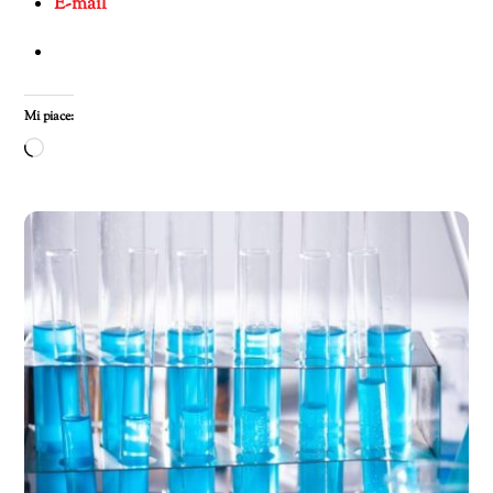
E-mail
Mi piace:
Caricamento
in
corso…