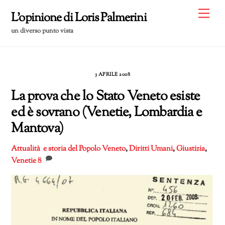
Skip
Me
L'opinione di Loris Palmerini
to
un diverso punto vista
content
3 APRILE 2008
La prova che lo Stato Veneto esiste
ed è sovrano (Venetie, Lombardia e
Mantova)
Attualità e storia del Popolo Veneto
,
Diritti Umani
,
Giustizia
,
Venetie
8