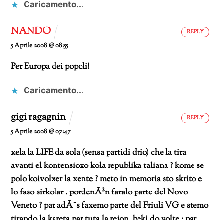
Caricamento...
NANDO
REPLY
5 Aprile 2008 @ 08:55
Per Europa dei popoli!
Caricamento...
gigi ragagnin
REPLY
5 Aprile 2008 @ 07:47
xela la LIFE da sola (sensa partidi drio) che la tira
avanti el kontensioxo kola republika taliana ? kome se
polo koivolxer la xente ?
meto in memoria sto skrito e
lo faso sirkolar .
pordenÃ²n faralo parte del Novo
Veneto ? par adÃ¨s faxemo parte del Friuli VG e stemo
tirando la kareta par tuta la rejon. beki do volte :
par