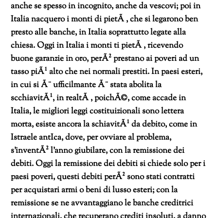
anche se spesso in incognito, anche da vescovi; poi in
Italia nacquero i monti di pietÃ , che si legarono ben
presto alle banche, in Italia soprattutto legate alla
chiesa. Oggi in Italia i monti ti pietÃ , ricevendo
buone garanzie in oro, perÃ² prestano ai poveri ad un
tasso piÃ¹ alto che nei normali prestiti.
In paesi esteri,
in cui si Ã¨ ufficilmante Ã¨ stata abolita la
scchiavitÃ¹, in realtÃ , poichÃ©, come accade in
Italia, le migliori leggi costituizionali sono lettera
morta, esiste ancora la schiavitÃ¹ da debito, come in
Istraele antIca, dove, per ovviare al problema,
s’inventÃ² l’anno giubilare, con la remissione dei
debiti.
Oggi la remissione dei debiti si chiede solo per i
paesi poveri, questi debiti perÃ² sono stati contratti
per acquistari armi o beni di lusso esteri; con la
remissione se ne avvantaggiano le banche creditrici
internazionali, che recuperano crediti insoluti, a danno