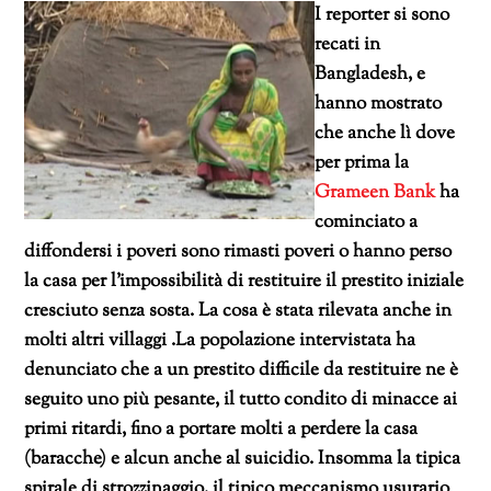
I reporter si sono
recati in
Bangladesh, e
hanno mostrato
che anche lì dove
per prima la
Grameen Bank
ha
cominciato a
diffondersi i poveri sono rimasti poveri o hanno perso
la casa per l’impossibilità di restituire il prestito iniziale
cresciuto senza sosta. La cosa è stata rilevata anche in
molti altri villaggi .La popolazione intervistata ha
denunciato che a un prestito difficile da restituire ne è
seguito uno più pesante, il tutto condito di minacce ai
primi ritardi, fino a portare molti a perdere la casa
(baracche) e alcun anche al suicidio. Insomma la tipica
spirale di strozzinaggio, il tipico meccanismo usurario