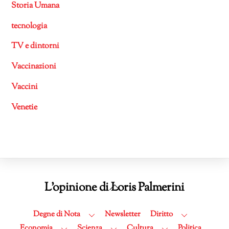
Storia Umana
tecnologia
TV e dintorni
Vaccinazioni
Vaccini
Venetie
Back
L'opinione di Loris Palmerini
To
Top
Degne di Nota
Newsletter
Diritto
Economia
Scienza
Cultura
Politica