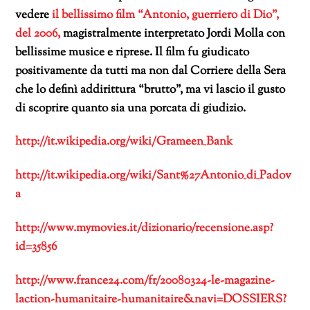
vedere
il bellissimo film “Antonio, guerriero di Dio”,
del 2006,
magistralmente interpretato Jordi Molla con
bellissime musice e riprese. Il film fu giudicato
positivamente da tutti ma non dal Corriere della Sera
che lo definì addirittura “brutto”, ma vi lascio il gusto
di scoprire quanto sia una porcata di giudizio.
http://it.wikipedia.org/wiki/Grameen_Bank
http://it.wikipedia.org/wiki/Sant%27Antonio_di_Padov
a
http://www.mymovies.it/dizionario/recensione.asp?
id=35856
http://www.france24.com/fr/20080324-le-magazine-
laction-humanitaire-humanitaire&navi=DOSSIERS?