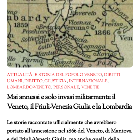
ATTUALITÀ E STORIA DEL POPOLO VENETO
,
DIRITTI
UMANI
,
DIRITTO
,
GIUSTIZIA
,
INTERNAZIONALE
,
LOMBARDO-VENETO
,
PERSONALE
,
VENETIE
Mai annessi e solo invasi militarmente il
Veneto, il Friuli-Venezia Giulia e la Lombardia
Le storie raccontate ufficialmente che avrebbero
portato all’annessione nel 1866 del Veneto, di Mantova
e del Friuli-Venezia Giulia, ma anche quella della