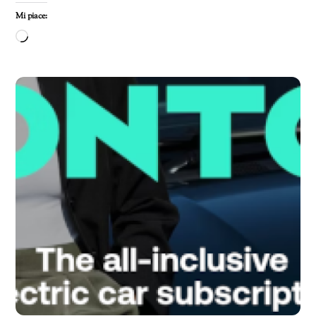
Mi piace:
Caricamento
in
corso…