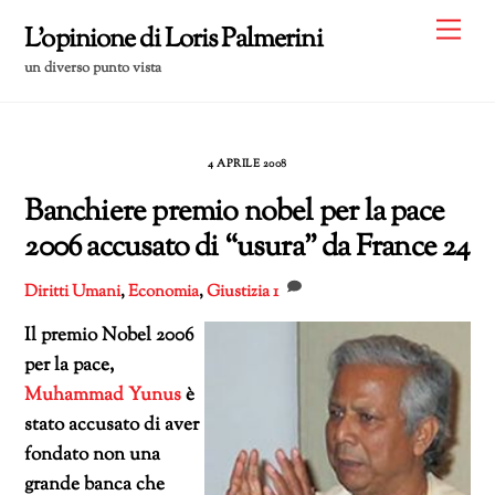
Skip
Me
L'opinione di Loris Palmerini
to
un diverso punto vista
content
4 APRILE 2008
Banchiere premio nobel per la pace
2006 accusato di “usura” da France 24
Diritti Umani
,
Economia
,
Giustizia
1
Il premio Nobel 2006
per la pace,
Muhammad Yunus
è
stato accusato di aver
fondato non una
grande banca che