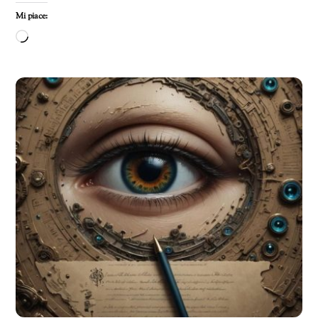
Mi piace:
Caricamento
in
corso…