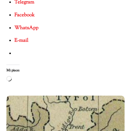
Telegram
Facebook
WhatsApp
E-mail
Mi piace:
Caricamento
in
corso…