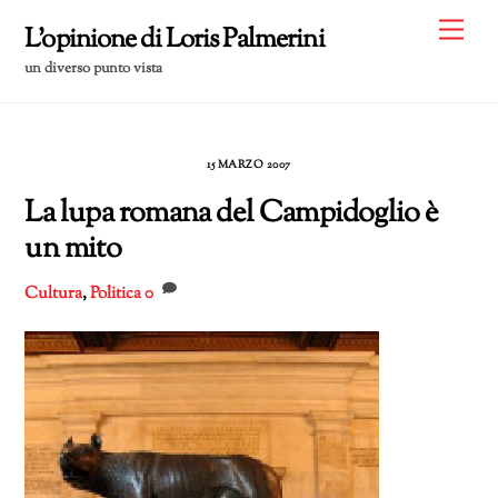
Skip
Me
L'opinione di Loris Palmerini
to
un diverso punto vista
content
15 MARZO 2007
La lupa romana del Campidoglio è
un mito
Cultura
,
Politica
0