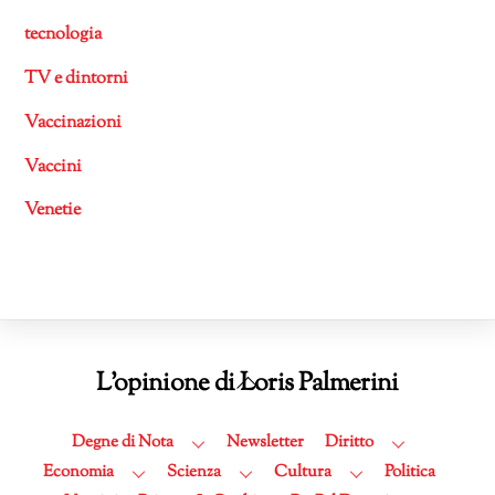
tecnologia
TV e dintorni
Vaccinazioni
Vaccini
Venetie
Back
L'opinione di Loris Palmerini
To
Top
Degne di Nota
Newsletter
Diritto
Economia
Scienza
Cultura
Politica