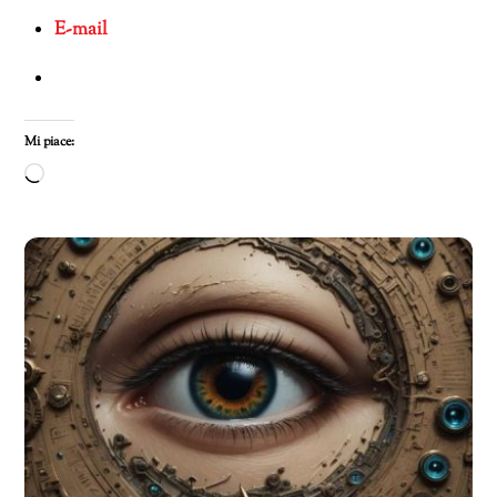
E-mail
Mi piace:
Caricamento
in
corso…