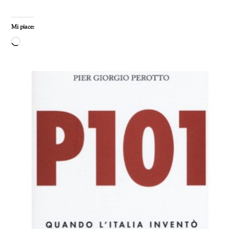
Mi piace:
Caricamento
in
corso…