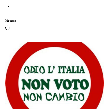
Mi piace:
Caricamento
in
corso…