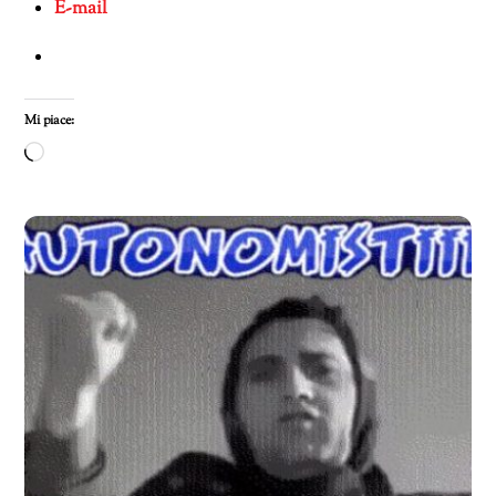
E-mail
Mi piace:
Caricamento
in
corso…