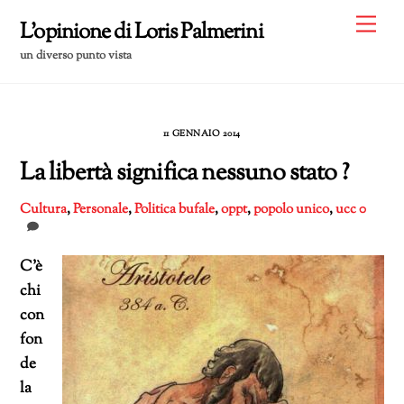
Skip
Me
L'opinione di Loris Palmerini
to
un diverso punto vista
content
11 GENNAIO 2014
La libertà significa nessuno stato ?
Cultura
,
Personale
,
Politica
bufale
,
oppt
,
popolo unico
,
ucc
0
C’è
chi
con
fon
de
la