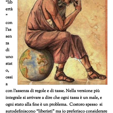
“lib
ertà
”
con
l’as
sen
za
di
uno
stat
o,
ossi
a
con l’assenza di regole e di tasse. Nella versione più
integrale si arrivare a dire che ogni tassa è un male, e
ogni stato alla fine è un problema. Costoro spesso si
autodefiniscono “liberisti” ma io preferisco considerare