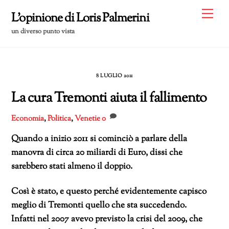
Skip
Me
L'opinione di Loris Palmerini
to
un diverso punto vista
content
8 LUGLIO 2011
La cura Tremonti aiuta il fallimento
Economia
,
Politica
,
Venetie
0
Quando a inizio 2011 si cominciò a parlare della
manovra di circa 20 miliardi di Euro, dissi che
sarebbero stati almeno il doppio.
Così è stato, e questo perché evidentemente capisco
meglio di Tremonti quello che sta succedendo.
Infatti nel 2007 avevo previsto la crisi del 2009, che