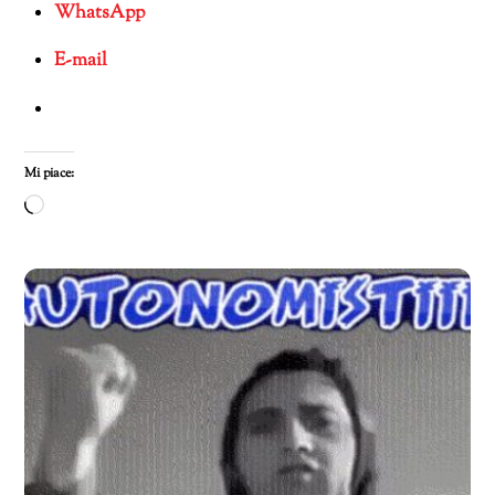
WhatsApp
E-mail
Mi piace:
Caricamento
in
corso…