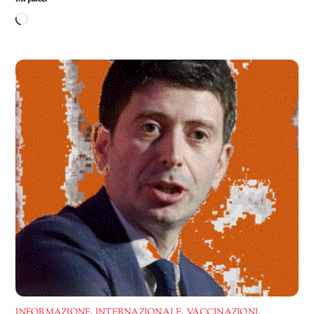
Caricamento
in
corso…
INFORMAZIONE
,
INTERNAZIONALE
,
VACCINAZIONI
,