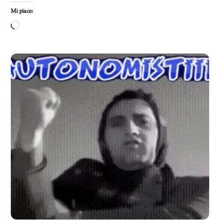
Mi piace:
Caricamento
in
corso…