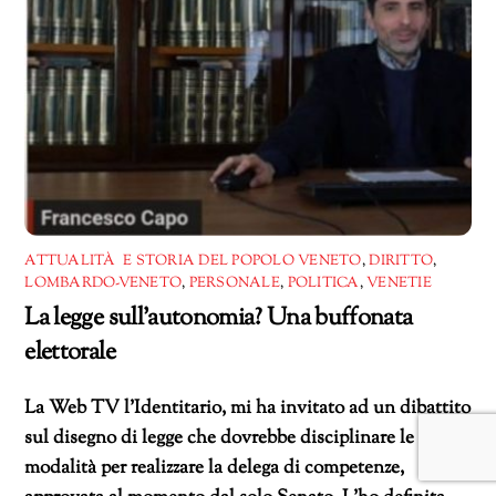
ATTUALITÀ E STORIA DEL POPOLO VENETO
,
DIRITTO
,
LOMBARDO-VENETO
,
PERSONALE
,
POLITICA
,
VENETIE
La legge sull’autonomia? Una buffonata
elettorale
La Web TV l’Identitario, mi ha invitato ad un dibattito
sul disegno di legge che dovrebbe disciplinare le
modalità per realizzare la delega di competenze,