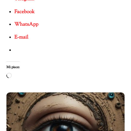
Facebook
WhatsApp
E-mail
Mi piace:
Caricamento
in
corso…