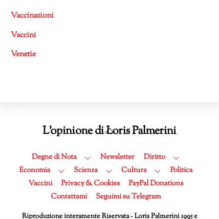
Vaccinazioni
Vaccini
Venetie
Back
L'opinione di Loris Palmerini
To
Top
Degne di Nota
Newsletter
Diritto
Economia
Scienza
Cultura
Politica
Vaccini
Privacy & Cookies
PayPal Donations
Contattami
Seguimi su Telegram
Riproduzione interamente Riservata - Loris Palmerini 1995 e