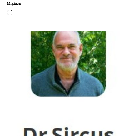
Mi piace:
Caricamento
in
corso…