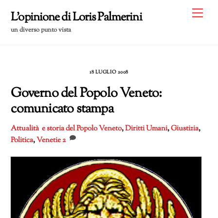
Skip
Me
L'opinione di Loris Palmerini
to
un diverso punto vista
content
18 LUGLIO 2008
Governo del Popolo Veneto:
comunicato stampa
Attualità e storia del Popolo Veneto
,
Diritti Umani
,
Giustizia
,
Politica
,
Venetie
2