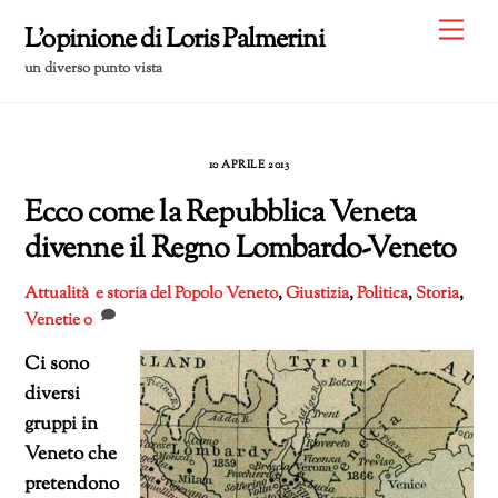
Skip
Me
L'opinione di Loris Palmerini
to
un diverso punto vista
content
10 APRILE 2013
Ecco come la Repubblica Veneta
divenne il Regno Lombardo-Veneto
Attualità e storia del Popolo Veneto
,
Giustizia
,
Politica
,
Storia
,
Venetie
0
Ci sono
diversi
gruppi in
Veneto che
pretendono