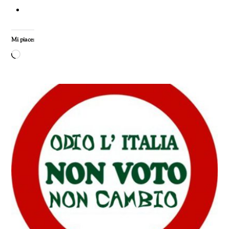
Mi piace:
Caricamento
in
corso…