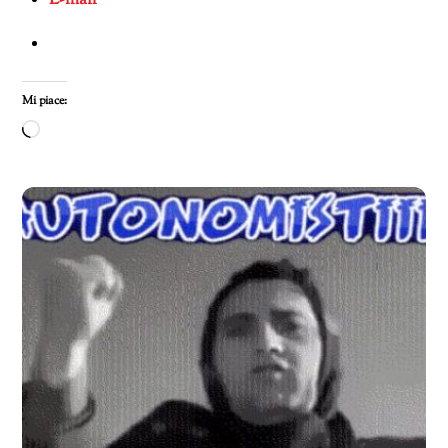
E-mail
Mi piace:
Caricamento
in
corso…