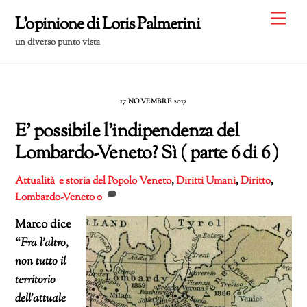
Skip
Me
L'opinione di Loris Palmerini
to
un diverso punto vista
content
17 NOVEMBRE 2017
E’ possibile l’indipendenza del
Lombardo-Veneto? Sì ( parte 6 di 6 )
Attualità e storia del Popolo Veneto
,
Diritti Umani
,
Diritto
,
Lombardo-Veneto
0
Marco dice
“
Fra l’altro,
non tutto il
territorio
dell’attuale