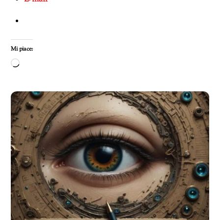
Mi piace:
Caricamento
in
corso…