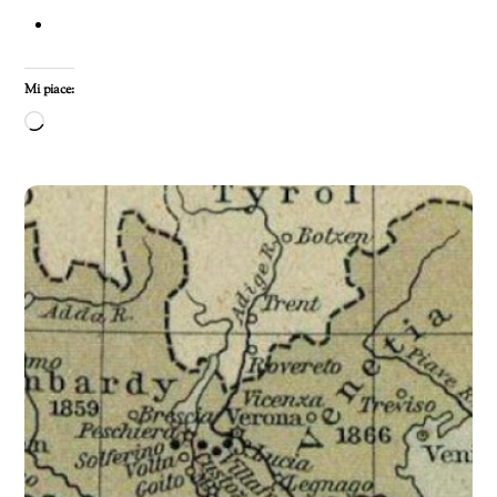
Mi piace:
Caricamento
in
corso…