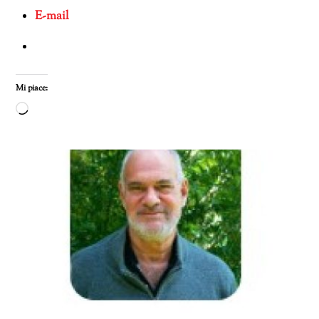
E-mail
Mi piace:
Caricamento
in
corso…