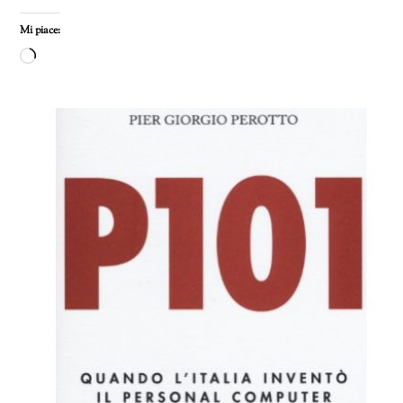
Mi piace:
Caricamento
in
corso…