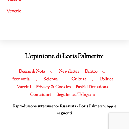
Venetie
Back
L'opinione di Loris Palmerini
To
Top
Degne di Nota
Newsletter
Diritto
Economia
Scienza
Cultura
Politica
Vaccini
Privacy & Cookies
PayPal Donations
Contattami
Seguimi su Telegram
Riproduzione interamente Riservata - Loris Palmerini 1995 e
seguenti