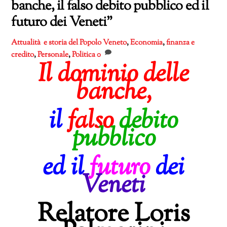
banche, il falso debito pubblico ed il
futuro dei Veneti”
Attualità e storia del Popolo Veneto
,
Economia
,
finanza e
credito
,
Personale
,
Politica
0
Il dominio delle
banche
,
il
falso
debito
pubblico
ed il
futuro
dei
Veneti
Relatore Loris