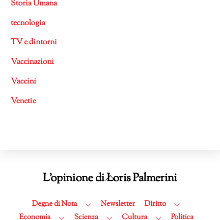
Storia Umana
tecnologia
TV e dintorni
Vaccinazioni
Vaccini
Venetie
Back
L'opinione di Loris Palmerini
To
Top
Degne di Nota
Newsletter
Diritto
Economia
Scienza
Cultura
Politica