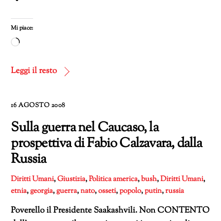
Mi piace:
Caricamento
in
corso…
Leggi il resto
16 AGOSTO 2008
Sulla guerra nel Caucaso, la
prospettiva di Fabio Calzavara, dalla
Russia
Diritti Umani
,
Giustizia
,
Politica
america
,
bush
,
Diritti Umani
,
etnia
,
georgia
,
guerra
,
nato
,
osseti
,
popolo
,
putin
,
russia
Poverello il Presidente Saakashvili. Non CONTENTO