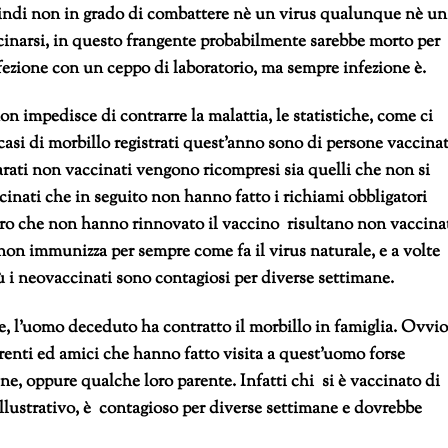
uindi non in grado di combattere nè un virus qualunque nè un
inarsi, in questo frangente probabilmente sarebbe morto per
nfezione con un ceppo di laboratorio, ma sempre infezione è.
on impedisce di contrarre la malattia, le statistiche, come ci
asi di morbillo registrati quest’anno sono di persone vaccinat
rati non vaccinati vengono ricompresi sia quelli che non si
inati che in seguito non hanno fatto i richiami obbligatori
oro che non hanno rinnovato il vaccino risultano non vaccinat
non immunizza per sempre come fa il virus naturale, e a volte
 i neovaccinati sono contagiosi per diverse settimane.
re, l’uomo deceduto ha contratto il morbillo in famiglia. Ovvio
renti ed amici che hanno fatto visita a quest’uomo forse
e, oppure qualche loro parente. Infatti chi si è vaccinato di
o illustrativo, è contagioso per diverse settimane e dovrebbe