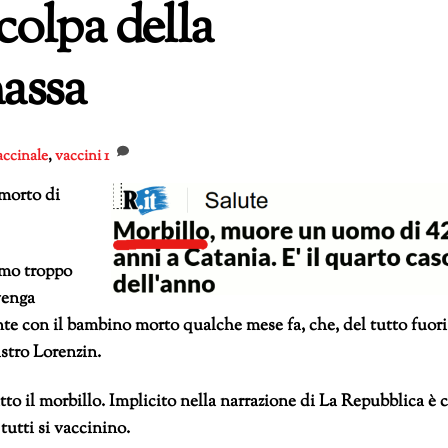
colpa della
massa
accinale
,
vaccini
1
morto di
omo troppo
venga
e con il bambino morto qualche mese fa, che, del tutto fuori
istro Lorenzin.
to il morbillo. Implicito nella narrazione di La Repubblica è 
utti si vaccinino.