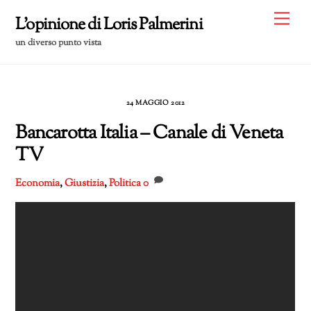
Skip
Me
L'opinione di Loris Palmerini
to
un diverso punto vista
content
24 MAGGIO 2012
Bancarotta Italia – Canale di Veneta
TV
Economia
,
Giustizia
,
Politica
0