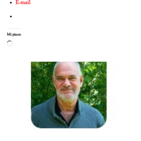
E-mail
Mi piace:
Caricamento
in
corso…