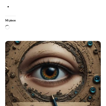
Mi piace:
Caricamento
in
corso…