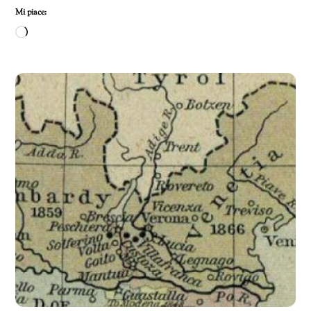
Mi piace:
Caricamento
in
corso…