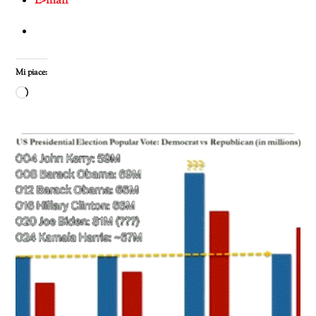
E-mail
Mi piace:
Caricamento
in
corso…