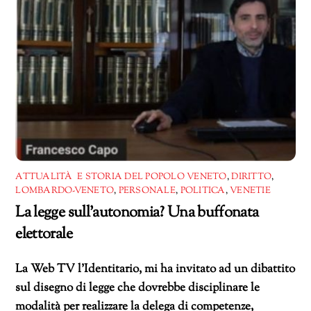
ATTUALITÀ E STORIA DEL POPOLO VENETO
,
DIRITTO
,
LOMBARDO-VENETO
,
PERSONALE
,
POLITICA
,
VENETIE
La legge sull’autonomia? Una buffonata
elettorale
La Web TV l’Identitario, mi ha invitato ad un dibattito
sul disegno di legge che dovrebbe disciplinare le
modalità per realizzare la delega di competenze,