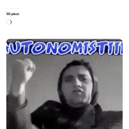
Mi piace:
Caricamento
in
corso…