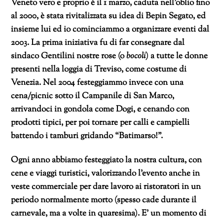
Veneto vero e proprio è il 1 marzo, caduta nell’oblio fino
al 2000, è stata rivitalizzata su idea di Bepin Segato, ed
insieme lui ed io cominciammo a organizzare eventi dal
2003. La prima iniziativa fu di far consegnare dal
sindaco Gentilini nostre rose (o
bocoli
) a tutte le donne
presenti nella loggia di Treviso, come costume di
Venezia. Nel 2004 festeggiammo invece con una
cena/picnic sotto il Campanile di San Marco,
arrivandoci in gondola come Dogi, e cenando con
prodotti tipici, per poi tornare per calli e campielli
battendo i tamburi gridando “Batimarso!”.
Ogni anno abbiamo festeggiato la nostra cultura, con
cene e viaggi turistici, valorizzando l’evento anche in
veste commerciale per dare lavoro ai ristoratori in un
periodo normalmente morto (spesso cade durante il
carnevale, ma a volte in quaresima). E’ un momento di