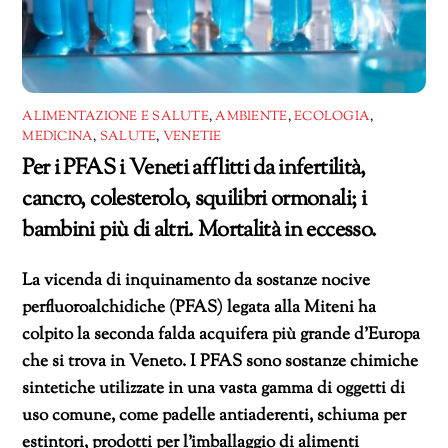
ALIMENTAZIONE E SALUTE
,
AMBIENTE
,
ECOLOGIA
,
MEDICINA
,
SALUTE
,
VENETIE
Per i PFAS i Veneti afflitti da infertilità,
cancro, colesterolo, squilibri ormonali; i
bambini più di altri. Mortalità in eccesso.
La vicenda di inquinamento da sostanze nocive
perfluoroalchidiche (PFAS) legata alla Miteni ha
colpito la seconda falda acquifera più grande d’Europa
che si trova in Veneto. I PFAS sono sostanze chimiche
sintetiche utilizzate in una vasta gamma di oggetti di
uso comune, come padelle antiaderenti, schiuma per
estintori, prodotti per l’imballaggio di alimenti