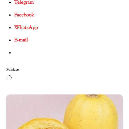
Telegram
Facebook
WhatsApp
E-mail
Mi piace:
Caricamento
in
corso…