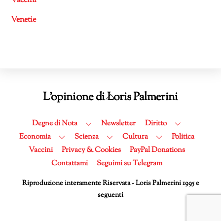
Vaccini
Venetie
Back
L'opinione di Loris Palmerini
To
Top
Degne di Nota
Newsletter
Diritto
Economia
Scienza
Cultura
Politica
Vaccini
Privacy & Cookies
PayPal Donations
Contattami
Seguimi su Telegram
Riproduzione interamente Riservata - Loris Palmerini 1995 e
seguenti