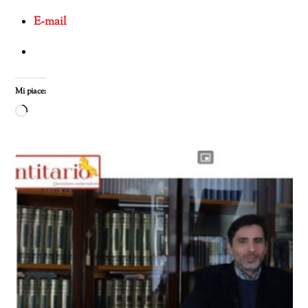
E-mail
Mi piace:
Caricamento
in
corso…