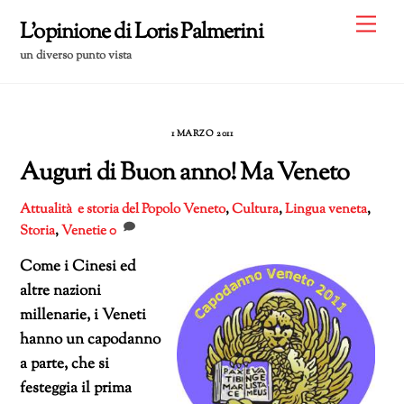
Skip
Me
L'opinione di Loris Palmerini
to
un diverso punto vista
content
1 MARZO 2011
Auguri di Buon anno! Ma Veneto
Attualità e storia del Popolo Veneto
,
Cultura
,
Lingua veneta
,
Storia
,
Venetie
0
Come i Cinesi ed
altre nazioni
millenarie, i Veneti
hanno un capodanno
a parte, che si
festeggia il prima