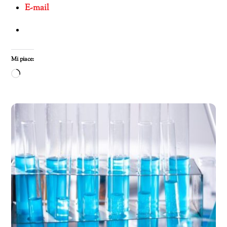
E-mail
Mi piace:
Caricamento
in
corso…