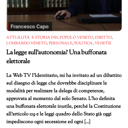
ATTUALITÀ E STORIA DEL POPOLO VENETO
,
DIRITTO
,
LOMBARDO-VENETO
,
PERSONALE
,
POLITICA
,
VENETIE
La legge sull’autonomia? Una buffonata
elettorale
La Web TV l’Identitario, mi ha invitato ad un dibattito
sul disegno di legge che dovrebbe disciplinare le
modalità per realizzare la delega di competenze,
approvata al momento dal solo Senato. L’ho definita
una buffonata elettorale inutile, perché la Costituzione
all’articolo 119 e le leggi quadro dello Stato già oggi
impediscono ogni secessione ed ogni […]