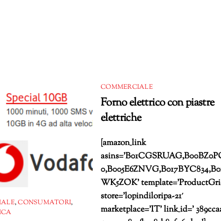
mento
COMMERCIALE
Forno elettrico con piastre
elettriche
[amazon_link
asins=’B01CGSRUAG,B00BZ0P
0,B005E6ZNVG,B017BYC834,B0
WK5ZOK’ template=’ProductGri
store=’lopindiloripa-21′
IALE
,
CONSUMATORI
,
marketplace=’IT’ link_id=’ 389cca
ICA