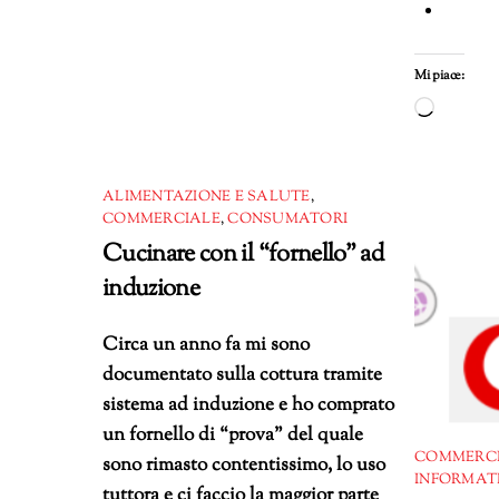
in
corso…
Mi piace:
Carica
in
corso…
ALIMENTAZIONE E SALUTE
,
COMMERCIALE
,
CONSUMATORI
Cucinare con il “fornello” ad
induzione
Circa un anno fa mi sono
documentato sulla cottura tramite
sistema ad induzione e ho comprato
un fornello di “prova” del quale
COMMERC
sono rimasto contentissimo, lo uso
INFORMAT
tuttora e ci faccio la maggior parte