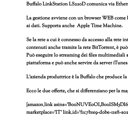
Buffalo LinkStation LS220D comunica via Ethern
La gestione avviene con un browser WEB come Inte
ai dati. Supporta anche Apple Time Machine.
Se la rete a cui è connesso da accesso alla rete in
contenuti anche tramite la rete BitTorrent, è pu
Può eseguire lo streaming dei files multimediali s
piattaforma e può anche servire da server iTunes
L’azienda produttrice è la Buffalo che produce l
Ecco le due offerte, che si differenziano per la m
[amazon_link asins=’B00NUVE0OI,B00ISM5DI6′ te
marketplace=’IT’ link_id=’f1c7b1e9-d0be-11e8-a0