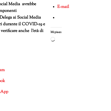
ocial Media avrebbe
E-mail
mponenti
:Delega ai Social Media
ri durante il COVID-19 e
 verificare anche l’età di
Mi piace:
Caricamento
in
corso…
ram
ook
sApp