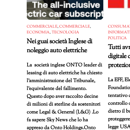
COMMERCIALE
,
COMMERCIALE
,
CONSUMA
ECONOMIA
,
TECNOLOGIA
INFORMAT
POLITICA
Nei guai società Inglese di
Tutti av
noleggio auto elettriche
digitale 
protezio
La società inglese ONTO leader di
leasing di auto elettriche ha chiesto
La EFF, El
l’amministrazione del Tribunale,
Foundatio
l’equivalente del fallimento.
tentativo 
Questo dopo aver raccolto decine
controllo
di milioni di sterline da sostenitori
dietro il 
come Legal & General (L&G) .Lo
proteggere
fa sapere Sky News che lo ha
legge USA
appreso da Onto Holdings.Onto