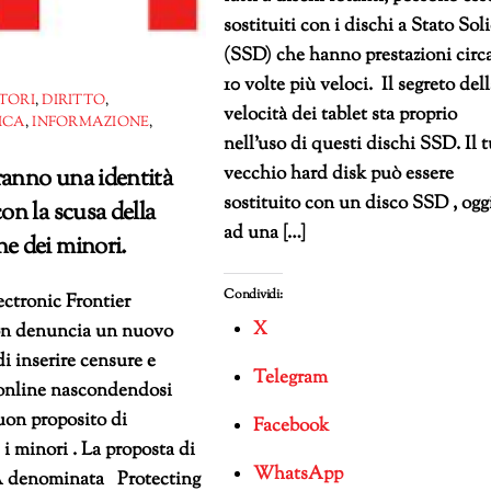
sostituiti con i dischi a Stato Sol
(SSD) che hanno prestazioni circ
10 volte più veloci. Il segreto del
TORI
,
DIRITTO
,
velocità dei tablet sta proprio
ICA
,
INFORMAZIONE
,
nell’uso di questi dischi SSD. Il 
vecchio hard disk può essere
ranno una identità
sostituito con un disco SSD , ogg
con la scusa della
ad una […]
ne dei minori.
Condividi:
ectronic Frontier
X
n denuncia un nuovo
di inserire censure e
Telegram
 online nascondendosi
buon proposito di
Facebook
 i minori . La proposta di
WhatsApp
 denominata Protecting