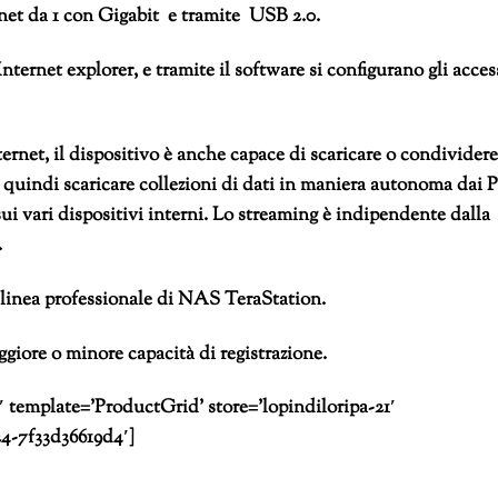
et da 1 con Gigabit e tramite USB 2.0.
rnet explorer, e tramite il software si configurano gli acces
ternet, il dispositivo è anche capace di scaricare o condividere
ò quindi scaricare collezioni di dati in maniera autonoma dai 
ui vari dispositivi interni. Lo streaming è indipendente dalla
.
a linea professionale di NAS TeraStation.
aggiore o minore capacità di registrazione.
mplate=’ProductGrid’ store=’lopindiloripa-21′
24-7f33d36619d4′]