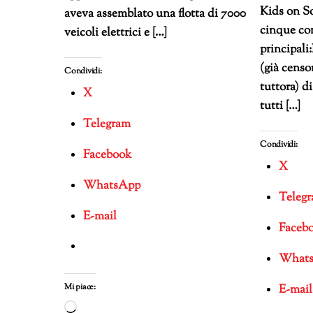
Kids on S
aveva assemblato una flotta di 7000
cinque co
veicoli elettrici e […]
principali
(già censo
Condividi:
tuttora) di
X
tutti […]
Telegram
Condividi:
Facebook
X
WhatsApp
Teleg
E-mail
Faceb
What
Mi piace:
E-mail
Caricamento