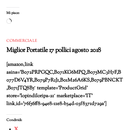
Mi piace:
Caricamento
in
corso…
COMMERCIALE
Miglior Portatile 17 pollici agosto 2018
[amazon_link
asins=’B072PRPGQC,B071KG6MPQ,B075MC3H7F,B
077D6V4YR,B079P7R1J1,B01M26A6KS,B079PBNCKT
,B071JTQ8B5′ template=’ProductGrid’
store=’lopindiloripa-21′ marketplace=’IT’
link_id=’76f56ff8-94e8-11e8-b34d-03f8371d729a’]
Condividi:
X