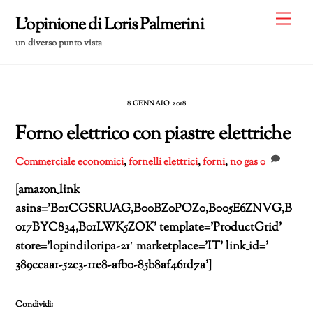
Skip
Me
L'opinione di Loris Palmerini
to
un diverso punto vista
content
8 GENNAIO 2018
Forno elettrico con piastre elettriche
Commerciale
economici
,
fornelli elettrici
,
forni
,
no gas
0
[amazon_link
asins=’B01CGSRUAG,B00BZ0POZ0,B005E6ZNVG,B
017BYC834,B01LWK5ZOK’ template=’ProductGrid’
store=’lopindiloripa-21′ marketplace=’IT’ link_id=’
389ccaa1-52c3-11e8-afb0-85b8af461d7a’]
Condividi: