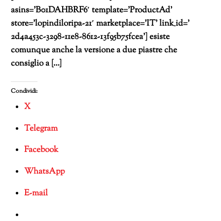
asins=’B01DAHBRF6′ template=’ProductAd’
store=’lopindiloripa-21′ marketplace=’IT’ link_id=’
2d4a453c-3298-11e8-8612-13f95b75fcea’] esiste
comunque anche la versione a due piastre che
consiglio a […]
Condividi:
X
Telegram
Facebook
WhatsApp
E-mail