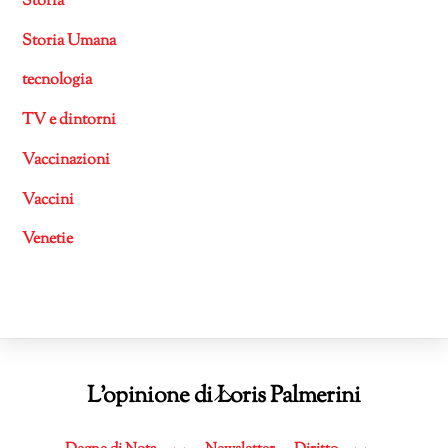
Storia
Storia Umana
tecnologia
TV e dintorni
Vaccinazioni
Vaccini
Venetie
Back
L'opinione di Loris Palmerini
To
Top