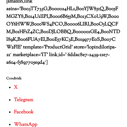
[amazon_link
asins=’B003TT733G,B000024HL1,B00YJW851Q,B005F
MGZY8,B014U1IIPI,B0006B655M,B013CX0U9W,B000
OY6HWW,B000WS4PCO,B00006LIRI,B00O5LQCF
M,B01HF1Z4ZC,B00DJLOBBQ,B000001GE4,B00NTD
I89K,B006FUA7EI,B00E57KC3E,B019977E0S,B007C
W2FIE’ template=’ProductGrid’ store=’lopindiloripa-
21′ marketplace=’IT’ link_id=’ 6ddac8e7-2439-11e7-
a604-f5897705e9d4′]
Condividi:
X
Telegram
Facebook
WhatsApp