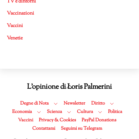
TV e dintorni
Vaccinazioni
Vaccini
Venetie
Back
L'opinione di Loris Palmerini
To
Top
Degne di Nota
Newsletter
Diritto
Economia
Scienza
Cultura
Politica
Vaccini
Privacy & Cookies
PayPal Donations
Contattami
Seguimi su Telegram