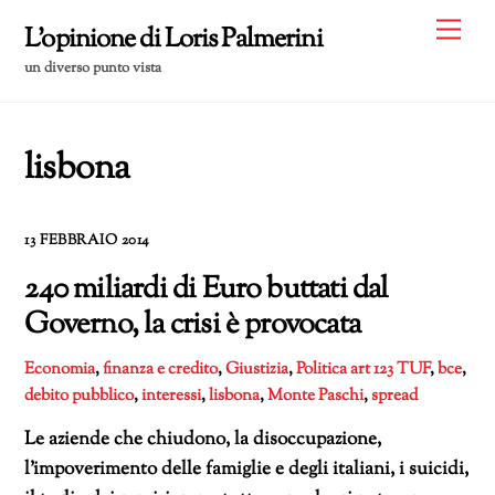
Skip
Me
L'opinione di Loris Palmerini
to
un diverso punto vista
content
lisbona
13 FEBBRAIO 2014
240 miliardi di Euro buttati dal
Governo, la crisi è provocata
Economia
,
finanza e credito
,
Giustizia
,
Politica
art 123 TUF
,
bce
,
debito pubblico
,
interessi
,
lisbona
,
Monte Paschi
,
spread
Le aziende che chiudono, la disoccupazione,
l’impoverimento delle famiglie e degli italiani, i suicidi,