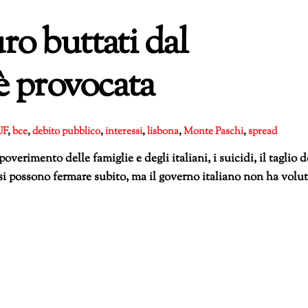
ro buttati dal
 è provocata
UF
,
bce
,
debito pubblico
,
interessi
,
lisbona
,
Monte Paschi
,
spread
erimento delle famiglie e degli italiani, i suicidi, il taglio d
e si possono fermare subito, ma il governo italiano non ha volu