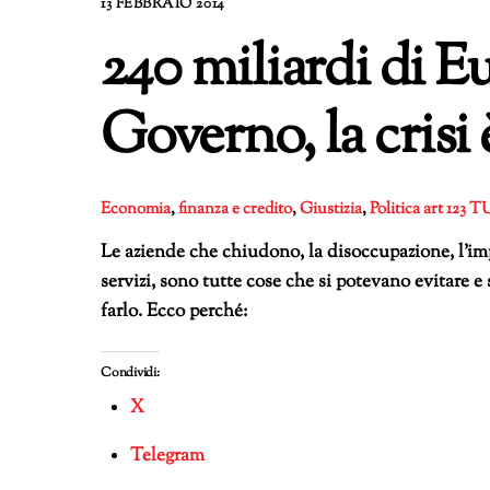
13 FEBBRAIO 2014
240 miliardi di Eu
Governo, la crisi
Economia
,
finanza e credito
,
Giustizia
,
Politica
art 123 T
Le aziende che chiudono, la disoccupazione, l’impov
servizi, sono tutte cose che si potevano evitare 
farlo. Ecco perché:
Condividi:
X
Telegram