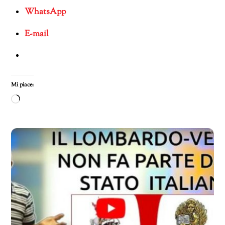
WhatsApp
E-mail
Mi piace:
Caricamento
in
corso…