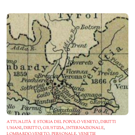
in
corso…
ATTUALITÀ E STORIA DEL POPOLO VENETO
,
DIRITTI
UMANI
,
DIRITTO
,
GIUSTIZIA
,
INTERNAZIONALE
,
LOMBARDO-VENETO
,
PERSONALE
,
VENETIE