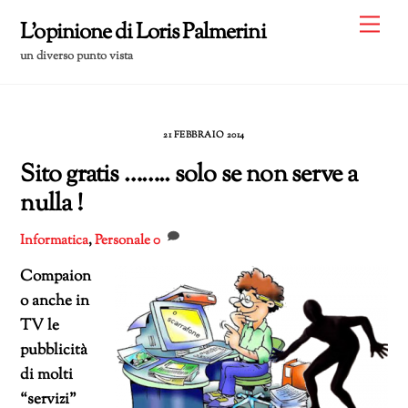
Skip
Me
L'opinione di Loris Palmerini
to
un diverso punto vista
content
21 FEBBRAIO 2014
Sito gratis …….. solo se non serve a
nulla !
Informatica
,
Personale
0
Compaion
o anche in
TV le
pubblicità
di molti
“servizi”