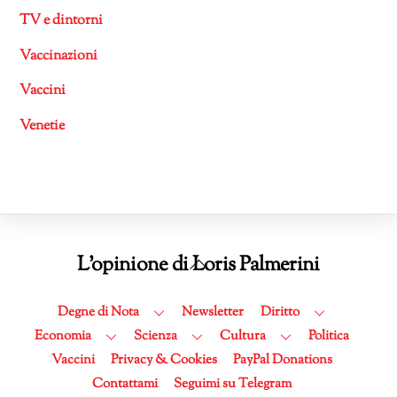
TV e dintorni
Vaccinazioni
Vaccini
Venetie
Back
L'opinione di Loris Palmerini
To
Top
Degne di Nota
Newsletter
Diritto
Economia
Scienza
Cultura
Politica
Vaccini
Privacy & Cookies
PayPal Donations
Contattami
Seguimi su Telegram