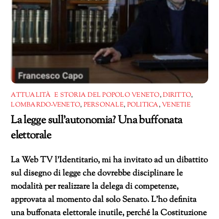
ATTUALITÀ E STORIA DEL POPOLO VENETO
,
DIRITTO
,
LOMBARDO-VENETO
,
PERSONALE
,
POLITICA
,
VENETIE
La legge sull’autonomia? Una buffonata
elettorale
La Web TV l’Identitario, mi ha invitato ad un dibattito
sul disegno di legge che dovrebbe disciplinare le
modalità per realizzare la delega di competenze,
approvata al momento dal solo Senato. L’ho definita
una buffonata elettorale inutile, perché la Costituzione