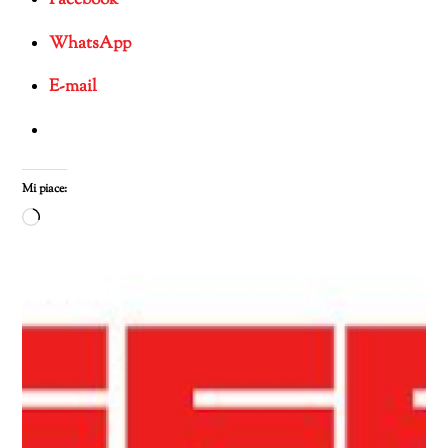
WhatsApp
E-mail
Mi piace:
Caricamento
in
corso…