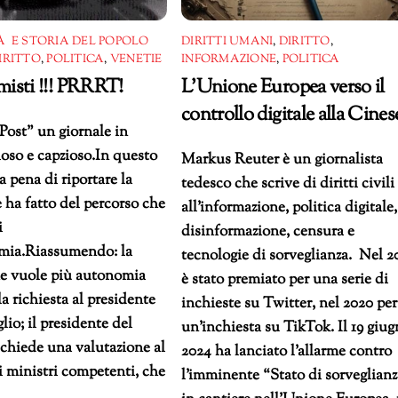
 E STORIA DEL POPOLO
DIRITTI UMANI
,
DIRITTO
,
IRITTO
,
POLITICA
,
VENETIE
INFORMAZIONE
,
POLITICA
isti !!! PRRRT!
L’Unione Europea verso il
controllo digitale alla Cines
Post” un giornale in
ioso e capzioso.In questo
Markus Reuter è un giornalista
a pena di riportare la
tedesco che scrive di diritti civili
e ha fatto del percorso che
all’informazione, politica digitale,
i
disinformazione, censura e
omia.Riassumendo: la
tecnologie di sorveglianza. Nel 2
he vuole più autonomia
è stato premiato per una serie di
la richiesta al presidente
inchieste su Twitter, nel 2020 per
lio; il presidente del
un’inchiesta su TikTok. Il 19 giu
chiede una valutazione al
2024 ha lanciato l’allarme contro
i ministri competenti, che
l’imminente “Stato di sorveglian