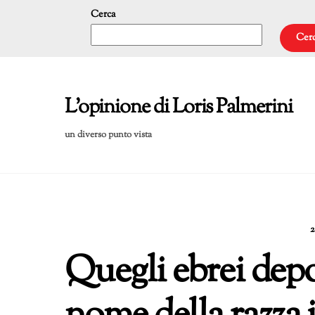
Skip
Cerca
to
Cer
content
L'opinione di Loris Palmerini
un diverso punto vista
Quegli ebrei depor