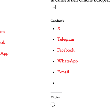
in cantiere nell’Unione Europea,
[…]
Condividi:
X
ram
Telegram
ook
Facebook
sApp
WhatsApp
E-mail
mento
Mi piace:
Caricamento