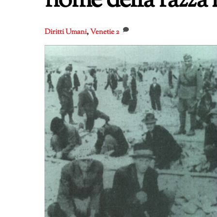
nome della razza 
Diritti Umani
,
Venetie
2