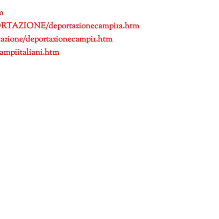
m
RTAZIONE/deportazionecampi1a.htm
zione/deportazionecampi1.htm
campiitaliani.htm