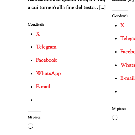
a cui tornerò alla fine del testo. . […]
Condividi:
Condividi:
X
X
Teleg
Telegram
Faceb
Facebook
What
WhatsApp
E-mail
E-mail
Mi piace:
Mi piace:
Carica
in
Caricamento
corso…