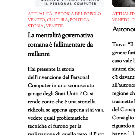
ATTUALITÀ E STORIA DEL POPOLO
ATTUALITÀ
VENETO
,
CULTURA
,
POLITICA
,
VENETO
,
D
STORIA
,
VENETIE
Autonom
La mentalità governativa
romana è fallimentare da
Trovo “Il 
genere faz
millenni
caso vale l
sintesi ch
Hai presente la storia
c’è davant
dell’invenzione del Personal
all’auton
Computer in uno sconosciuto
regione c
garage degli Stati Uniti ? Ci si
trasmette 
rende conto che è una storiella
del Consig
ridicola se appena appena si si va a
Consiglio 
vedere quali problematiche
riguardo a
tecniche ci furono per la
hanno […]
realizzazione di quello vero, il P 101,