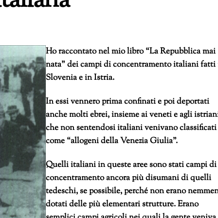
italiana
Ho raccontato nel mio libro “La Repubblica mai
nata” dei campi di concentramento italiani fatti 
Slovenia e in Istria.
In essi vennero prima confinati e poi deportati
anche molti ebrei, insieme ai veneti e agli istrian
che non sentendosi italiani venivano classificati
come “allogeni della Venezia Giulia”.
Quelli italiani in queste aree sono stati campi di
concentramento ancora più disumani di quelli
tedeschi, se possibile, perché non erano nemme
dotati delle più elementari strutture. Erano
semplici campi agricoli nei quali la gente veniva