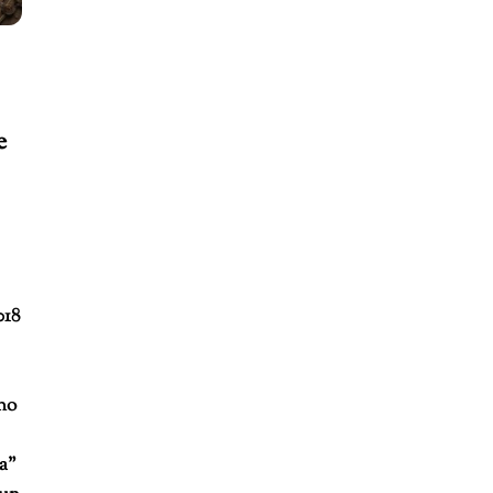
e
018
gno
za”