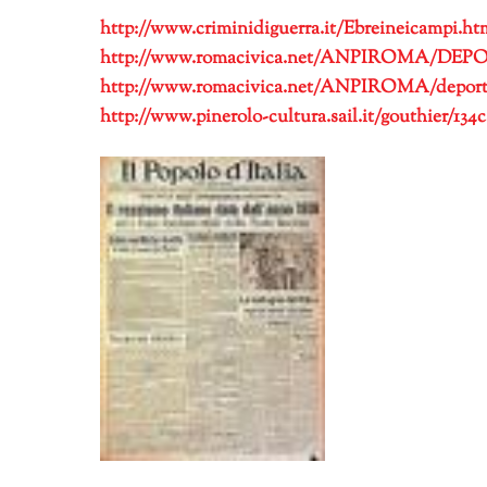
http://www.criminidiguerra.it/Ebreineicampi.ht
http://www.romacivica.net/ANPIROMA/DEPO
http://www.romacivica.net/ANPIROMA/deporta
http://www.pinerolo-cultura.sail.it/gouthier/134