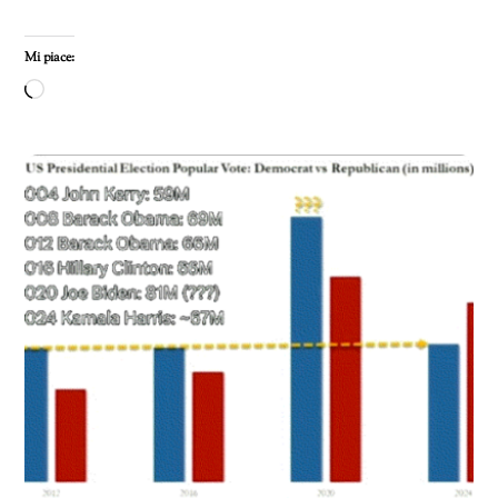
Mi piace:
Caricamento
in
corso…