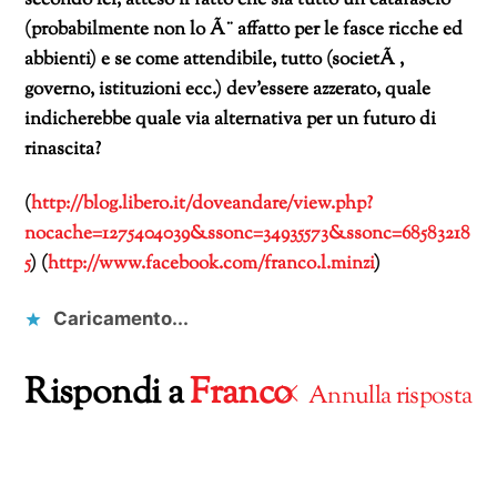
secondo lei, atteso il fatto che sia tutto un catafascio
(probabilmente non lo Ã¨ affatto per le fasce ricche ed
abbienti) e se come attendibile, tutto (societÃ ,
governo, istituzioni ecc.) dev’essere azzerato, quale
indicherebbe quale via alternativa per un futuro di
rinascita?
(
http://blog.libero.it/doveandare/view.php?
nocache=1275404039&ssonc=34935573&ssonc=68583218
5
)
(
http://www.facebook.com/franco.l.minzi
)
Caricamento...
Rispondi a
Franco
Annulla risposta