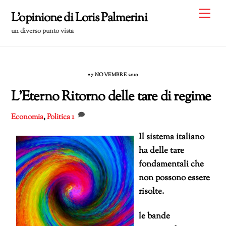
Skip
Me
L'opinione di Loris Palmerini
to
un diverso punto vista
content
27 NOVEMBRE 2010
L’Eterno Ritorno delle tare di regime
Economia
,
Politica
1
Il sistema italiano
ha delle tare
fondamentali che
non possono essere
risolte.
le bande