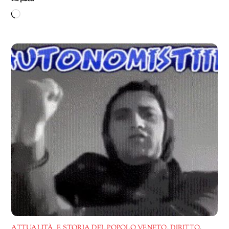
Caricamento
in
corso…
ATTUALITÀ E STORIA DEL POPOLO VENETO
,
DIRITTO
,