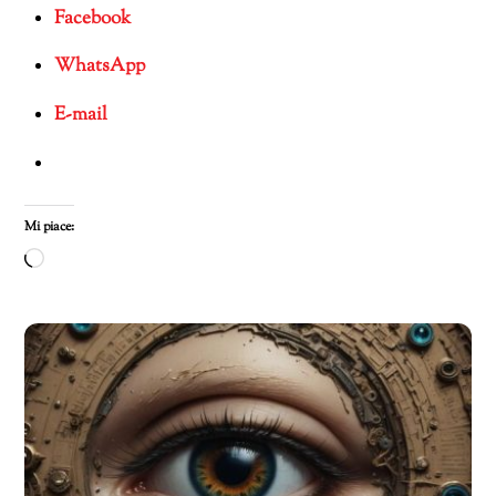
Facebook
WhatsApp
E-mail
Mi piace:
Caricamento
in
corso…