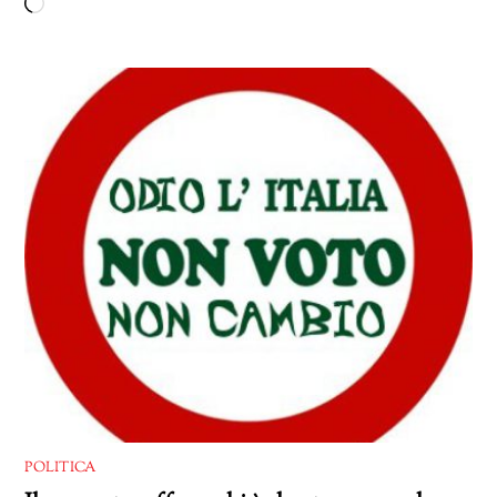
Caricamento
in
corso…
POLITICA