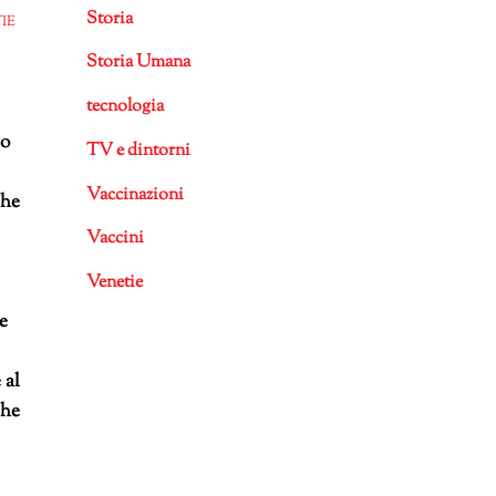
Storia
IE
Storia Umana
tecnologia
to
TV e dintorni
Vaccinazioni
che
Vaccini
Venetie
te
 al
che