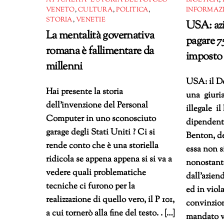
ATTUALITÀ E STORIA DEL POPOLO
BIOETICA
,
VENETO
,
CULTURA
,
POLITICA
,
INFORMAZ
STORIA
,
VENETIE
USA: az
La mentalità governativa
pagare 7
romana è fallimentare da
imposto 
millenni
USA: il Do
Hai presente la storia
una giuria
dell’invenzione del Personal
illegale i
Computer in uno sconosciuto
dipendent
garage degli Stati Uniti ? Ci si
Benton, de
rende conto che è una storiella
essa non s
ridicola se appena appena si si va a
nonostante
vedere quali problematiche
dall’azien
tecniche ci furono per la
ed in viola
realizzazione di quello vero, il P 101,
convinzion
a cui tornerò alla fine del testo. . […]
mandato v