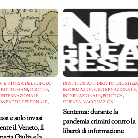
 E STORIA DEL POPOLO
DIRITTI UMANI
,
DIRITTO
,
GIUSTIZI
IRITTI UMANI
,
DIRITTO
,
INFORMAZIONE
,
INTERNAZIONALE
,
,
INTERNAZIONALE
,
INTERNAZIONALE
,
POLITICA
,
-VENETO
,
PERSONALE
,
SCIENZA
,
VACCINAZIONI
Sentenza: durante la
ssi e solo invasi
pandemia crimini contro la
nte il Veneto, il
libertà di informazione
nezia Giulia e la