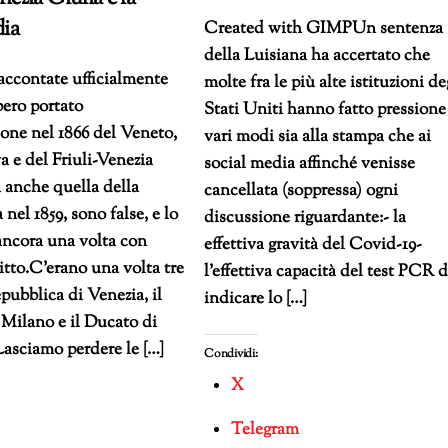
ia
Created with GIMPUn sentenza
della Luisiana ha accertato che
raccontate ufficialmente
molte fra le più alte istituzioni de
ero portato
Stati Uniti hanno fatto pressione
ione nel 1866 del Veneto,
vari modi sia alla stampa che ai
 e del Friuli-Venezia
social media affinché venisse
 anche quella della
cancellata (soppressa) ogni
nel 1859, sono false, e lo
discussione riguardante:- la
ancora una volta con
effettiva gravità del Covid-19-
itto.C’erano una volta tre
l’effettiva capacità del test PCR d
epubblica di Venezia, il
indicare lo […]
Milano e il Ducato di
asciamo perdere le […]
Condividi:
X
Telegram