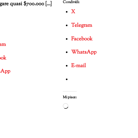
Condividi:
gare quasi $700.000 […]
X
Telegram
Facebook
ram
WhatsApp
ook
E-mail
sApp
Mi piace:
Caricamento
in
corso…
mento