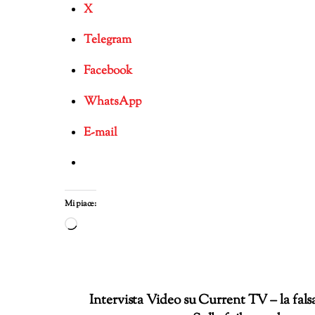
X
Telegram
Facebook
WhatsApp
E-mail
Mi piace:
Caricamento
in
corso…
Intervista Video su Current TV – la falsa