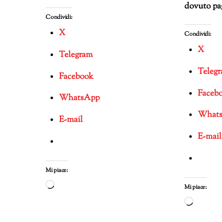
dovuto pa
Condividi:
X
Condividi:
X
Telegram
Teleg
Facebook
Faceb
WhatsApp
What
E-mail
E-mail
Mi piace:
Caricamento
Mi piace:
in
Carica
corso…
in