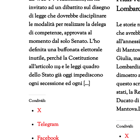
invitato ad un dibattito sul disegno
Lombard
di legge che dovrebbe disciplinare
le modalità per realizzare la delega
Le storie 
di competenze, approvata al
che avrebb
momento dal solo Senato. L’ho
all’anness
definita una buffonata elettorale
di Mantova
inutile, perché la Costituzione
Giulia, ma
all’articolo 119 e le leggi quadro
Lombardia 
dello Stato già oggi impediscono
dimostro 
ogni secessione ed ogni […]
questo scr
stati, la R
Ducato di 
Condividi:
Mantova.L
X
Telegram
Condividi:
X
Facebook