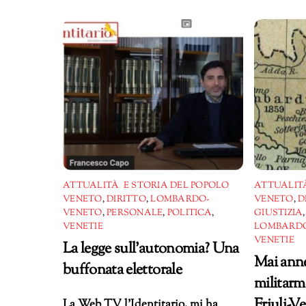
corso…
ATTUALITÀ E STORIA DEL POPOLO
ATTUALITÀ
VENETO
,
DIRITTO
,
LOMBARDO-
VENETO
,
D
VENETO
,
PERSONALE
,
POLITICA
,
GIUSTIZIA
VENETIE
LOMBARDO
VENETIE
La legge sull’autonomia? Una
Mai anne
buffonata elettorale
militarme
Friuli-Ve
La Web TV l’Identitario, mi ha