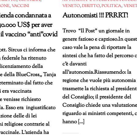
DIRITTO
,
GIUSTIZIA
,
ATTUALITÀ E STORIA DEL POPOLO
IONE
,
VACCINI
VENETO
,
DIRITTO
,
POLITICA
,
VENET
ienda condannata a
Autonomisti !!! PRRRT!
50.000 US$ per aver
Trovo “Il Post” un giornale in
il vaccino “anti”covid
genere fazioso e capzioso.In ques
caso vale la pena di riportare la
tt. Sircus ci informa che
sintesi che ha fatto del percorso 
 federale ha ritenuto
c’è davanti
l licenziamento della
all’autonomia.Riassumendo: la
e della BlueCross,, Tanja
regione che vuole più autonomia
terminato dal fatto che
trasmette la richiesta al presiden
i era vaccinata
del Consiglio; il presidente del
 venisse richiesto
Consiglio chiede una valutazione
da. Esso era ingiustificato
riguardo ai ministri competenti, 
zione delle di lei
hanno […]
i religiose contrarie al
accinale. L’azienda ha