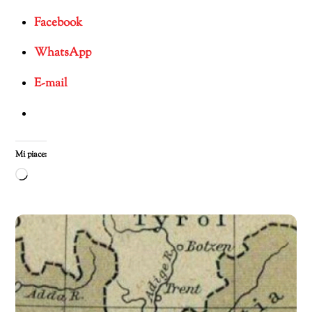
Facebook
WhatsApp
E-mail
Mi piace:
Caricamento
in
corso…