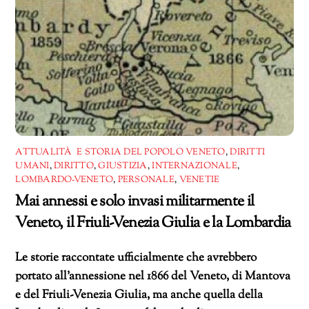
ATTUALITÀ E STORIA DEL POPOLO VENETO
,
DIRITTI
UMANI
,
DIRITTO
,
GIUSTIZIA
,
INTERNAZIONALE
,
LOMBARDO-VENETO
,
PERSONALE
,
VENETIE
Mai annessi e solo invasi militarmente il
Veneto, il Friuli-Venezia Giulia e la Lombardia
Le storie raccontate ufficialmente che avrebbero
portato all’annessione nel 1866 del Veneto, di Mantova
e del Friuli-Venezia Giulia, ma anche quella della