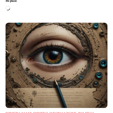
Mi piace:
Caricamento
in
corso…