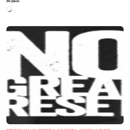
Mi piace:
Caricamento
in
corso…