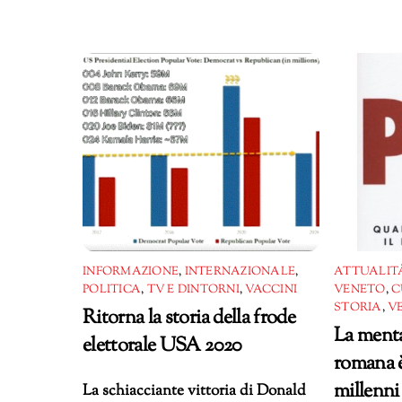
INFORMAZIONE
,
INTERNAZIONALE
,
ATTUALITÀ
POLITICA
,
TV E DINTORNI
,
VACCINI
VENETO
,
C
STORIA
,
V
Ritorna la storia della frode
La menta
elettorale USA 2020
romana è
millenni
La schiacciante vittoria di Donald