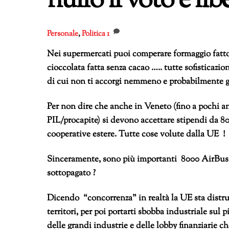
nullo il voto e lib
Personale
,
Politica
1
Nei supermercati puoi comperare formaggio fatto 
cioccolata fatta senza cacao ….. tutte sofisticaz
di cui non ti accorgi nemmeno e probabilmente g
Per non dire che anche in Veneto (fino a pochi an
PIL/procapite) si devono accettare stipendi da 8
cooperative estere. Tutte cose volute dalla UE !
Sinceramente, sono più importanti 8000 AirBus
sottopagato ?
Dicendo “concorrenza” in realtà la UE sta distr
territori, per poi portarti sbobba industriale sul 
delle grandi industrie e delle lobby finanziarie ch