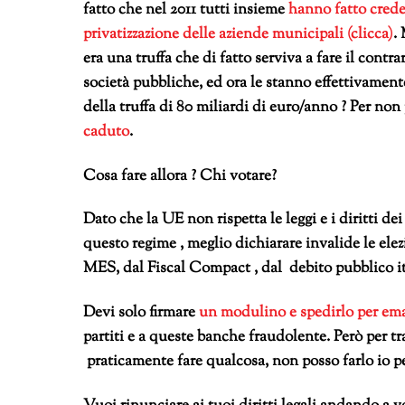
fatto che nel 2011 tutti insieme
hanno fatto crede
privatizzazione delle aziende municipali (clicca)
.
era una truffa che di fatto serviva a fare il contra
società pubbliche, ed ora le stanno effettivame
della truffa di 80 miliardi di euro/anno ? Per non
caduto
.
Cosa fare allora ? Chi votare?
Dato che la UE non rispetta le leggi e i diritti de
questo regime , meglio dichiarare invalide le elezi
MES, dal Fiscal Compact , dal debito pubblico it
Devi solo firmare
un modulino e spedirlo per emai
partiti e a queste banche fraudolente. Però per tra
praticamente fare qualcosa, non posso farlo io pe