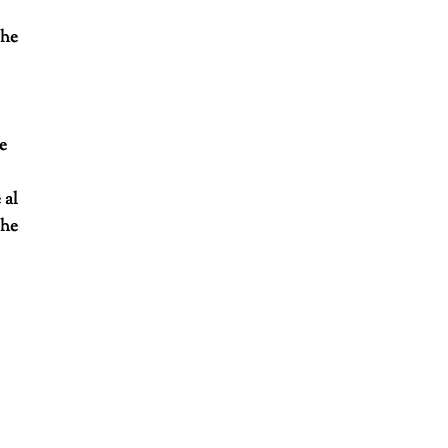
che
te
 al
che