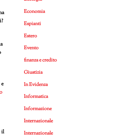
Economia
ma
i?
Espianti
Estero
ha
Evento
o
finanza e credito
Giustizia
 e
In Evidenza
o
Informatica
Informazione
Internazionale
il
Internazionale