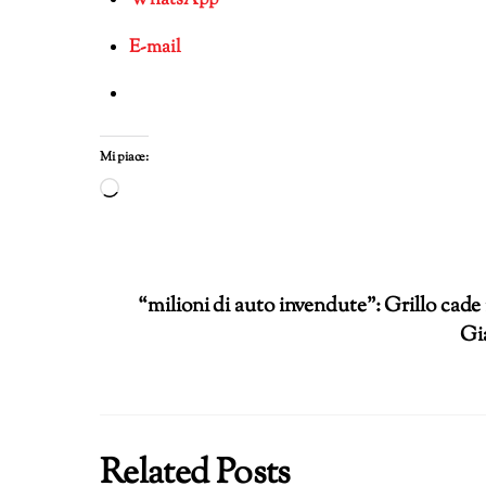
E-mail
Mi piace:
Caricamento
in
corso…
“milioni di auto invendute”: Grillo cade 
Gia
Related Posts