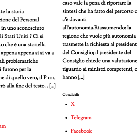
caso vale la pena di riportare la
sintesi che ha fatto del percorso 
te la storia
c’è davanti
zione del Personal
all’autonomia.Riassumendo: la
in uno sconosciuto
regione che vuole più autonomia
i Stati Uniti ? Ci si
trasmette la richiesta al presiden
o che è una storiella
del Consiglio; il presidente del
e appena appena si si va a
Consiglio chiede una valutazione
ali problematiche
riguardo ai ministri competenti, 
i furono per la
hanno […]
ne di quello vero, il P 101,
rò alla fine del testo. . […]
Condividi:
X
Telegram
ram
Facebook