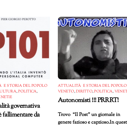
 E STORIA DEL POPOLO
ATTUALITÀ E STORIA DEL POPOLO
ULTURA
,
POLITICA
,
VENETO
,
DIRITTO
,
POLITICA
,
VENET
ENETIE
Autonomisti !!! PRRRT!
lità governativa
 fallimentare da
Trovo “Il Post” un giornale in
genere fazioso e capzioso.In ques