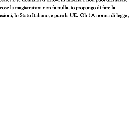
otare? E se domandi ti ritrovi in miseria e non puoi dichiarare
 cose la magistratura non fa nulla, io propongo di fare la
lezioni, lo Stato Italiano, e pure la UE. Oh ! A norma di legge ,