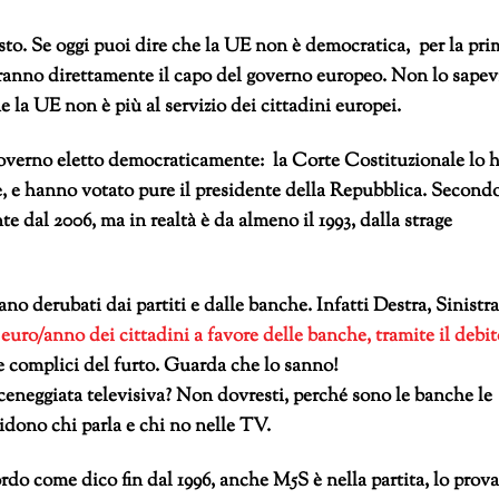
sto. Se oggi puoi dire che la UE non è democratica, per la pri
teranno direttamente il capo del governo europeo. Non lo sapev
 la UE non è più al servizio dei cittadini europei.
 governo eletto democraticamente: la Corte Costituzionale lo 
te, e hanno votato pure il presidente della Repubblica. Second
e dal 2006, ma in realtà è da almeno il 1993, dalla strage
no derubati dai partiti e dalle banche. Infatti Destra, Sinistra
 euro/anno dei cittadini a favore delle banche, tramite il debit
vi e complici del furto. Guarda che lo sanno!
ceneggiata televisiva? Non dovresti, perché sono le banche le
idono chi parla e chi no nelle TV.
do come dico fin dal 1996, anche M5S è nella partita, lo prova 