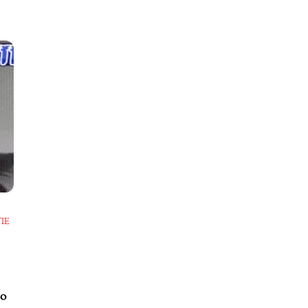
IE
to