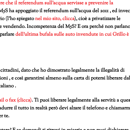
re che il referendum sull’acqua servisse a prevenire la
 M5S ha appoggiato il referendum sull’acqua del 2011 , ed inve
rio (l’ho spiegato
nel mio sito, clicca
), cioè a privatizzare le
nte vendendo. Incompetenza del M5S? E ora perché non parlan
 parlare
dell’ultima bufala sulle auto invendute in cui Grillo è
i cittadini, dato che ho dimostrato legalmente la illegalità di
oni , e così garantirsi almeno sulla carta di potersi liberare da
aliano .
l o fax (clicca)
. Ti puoi liberare legalmente alla servitù a ques
durre il tutto in realtà però devi alzare il telefono e chiamarm
r te.