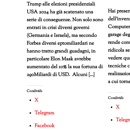
Trump alle elezioni presidenziali
Hai presen
USA 2024 ha già scatenato una
dell’inven
serie di conseguenze. Non solo sono
Computer 
entrati in crisi diversi governi
garage degl
(Germania e Israele), ma secondo
rende cont
Forbes diversi eptomiliardari ne
ridicola s
hanno tratto grandi guadagni, in
vedere qu
particolare Elon Mask avrebbe
tecniche c
aumentato del 10% la sua fortuna di
realizzazio
290Miliardi di USD. Alcuni […]
a cui torne
Condividi:
Condividi:
X
X
Telegram
Teleg
Facebook